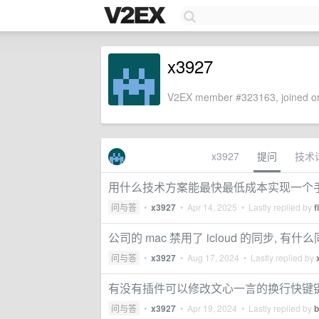
x3927
V2EX member #323163, joined on
x3927
提问
技术
用什么技术方案能最快最低成本实现一个
问与答
•
x3927
•
Apr 14, 2025
• Lastly replied by
f
公司的 mac 禁用了 icloud 的同步, 
问与答
•
x3927
•
Aug 17, 2024
• Lastly replied by
有没有插件可以修改文心一言的换行快键
问与答
•
x3927
•
Apr 19, 2024
• Lastly replied by
b