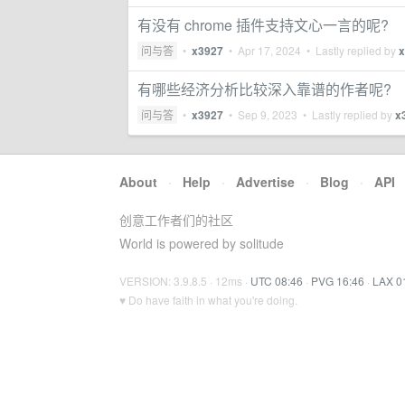
有没有 chrome 插件支持文心一言的呢?
问与答
•
x3927
•
Apr 17, 2024
• Lastly replied by
x
有哪些经济分析比较深入靠谱的作者呢?
问与答
•
x3927
•
Sep 9, 2023
• Lastly replied by
x
About
·
Help
·
Advertise
·
Blog
·
API
创意工作者们的社区
World is powered by solitude
VERSION: 3.9.8.5 · 12ms ·
UTC 08:46
·
PVG 16:46
·
LAX 0
♥ Do have faith in what you're doing.