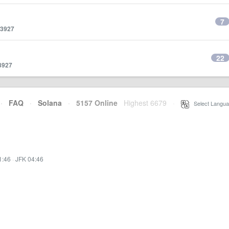
7
3927
22
3927
·
FAQ
·
Solana
·
5157 Online
Highest 6679
·
Select Langua
1:46
·
JFK 04:46