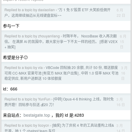
Replied to a topic by daxiaolian
“万 1 免 5”股票 ETF 大笑脸低佣开
6 月
›
22 日
户，这周继续抽迈从无线键盘鼠标~~
参与一下
Replied to a topic by zhouyanliang
时隔半年， NocoBase 收入再次翻
6 月
›
15
倍。 在满屏 AI 的氛围中，跟大家分享一下不太一样的经历。 [感谢 V2EX
日
+ 抽奖]
希望是分子🙂
Replied to a topic by vla
VBCode 回帖抽 20 余额, 共计 50 份, 赠送额度
3 月
›
16
可用 CC-MAX 官渠号池 [有官方 MAX 账户出售] , 中转 1.0 倍率 MAX 号池
日
稳定供应, 新用户进群送 10 体验额度
id：666
Replied to a topic by YunFun
[中转] Opus-4-6 thinking 上线，限时免
3 月
›
16 日
费开蹬！回帖参与狂送 💰20 刀！
来自站点：
bestaigate.top
，我的 id 是:4283
Replied to a topic by licoycn
[抽奖] 为了庆祝 4 年的工具站重构上线&
3 月
›
14 日
开源，抽 1 个 chatgpt team 车位