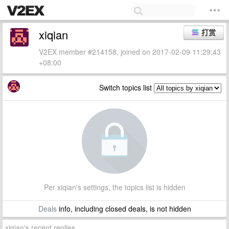
xiqian
打赏
V2EX member #214158, joined on 2017-02-09 11:29:43
+08:00
Switch topics list
Per xiqian's settings, the topics list is hidden
Deals
info, including closed deals, is not hidden
xiqian's recent replies