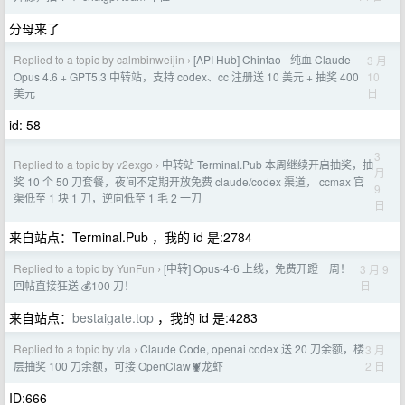
分母来了
Replied to a topic by calmbinweijin
[API Hub] Chintao - 纯血 Claude
3 月
›
10
Opus 4.6 + GPT5.3 中转站，支持 codex、cc 注册送 10 美元 + 抽奖 400
日
美元
id: 58
3
Replied to a topic by v2exgo
中转站 Terminal.Pub 本周继续开启抽奖，抽
›
月
奖 10 个 50 刀套餐，夜间不定期开放免费 claude/codex 渠道， ccmax 官
9
渠低至 1 块 1 刀，逆向低至 1 毛 2 一刀
日
来自站点：Terminal.Pub ，我的 id 是:2784
Replied to a topic by YunFun
[中转] Opus-4-6 上线，免费开蹬一周！
3 月 9
›
日
回帖直接狂送 💰100 刀！
来自站点：
bestaigate.top
，我的 id 是:4283
Replied to a topic by vla
Claude Code, openai codex 送 20 刀余额，楼
3 月
›
2 日
层抽奖 100 刀余额，可接 OpenClaw🦞龙虾
ID:666