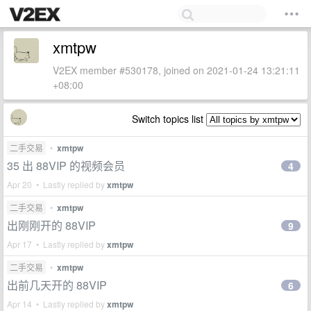
xmtpw
V2EX member #530178, joined on 2021-01-24 13:21:11
+08:00
Switch topics list
二手交易
•
xmtpw
35 出 88VIP 的视频会员
4
Apr 20 • Lastly replied by
xmtpw
二手交易
•
xmtpw
出刚刚开的 88VIP
9
Apr 17 • Lastly replied by
xmtpw
二手交易
•
xmtpw
出前几天开的 88VIP
6
Apr 14 • Lastly replied by
xmtpw