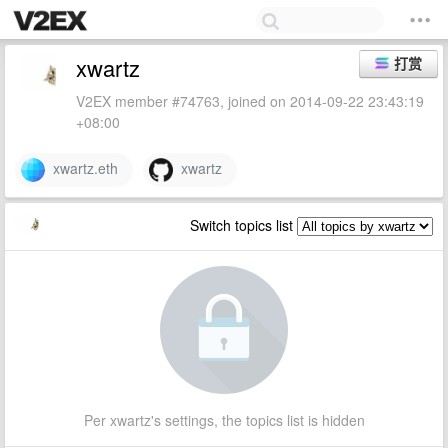
xwartz
打赏
V2EX member #74763, joined on 2014-09-22 23:43:19
+08:00
xwartz.eth
xwartz
Switch topics list
Per xwartz's settings, the topics list is hidden