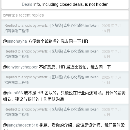
Deals
info, including closed deals, is not hidden
xwartz's recent replies
Replied to a topic by xwartz
[区块链] 去中心化钱包 imToken
2025 年 7 月
›
18 日
招聘前端工程师
@
simohayha
方便给个邮箱吗？我去问一下 HR
Replied to a topic by xwartz
[区块链] 去中心化钱包 imToken
2025 年 7 月
›
16 日
招聘前端工程师
@
tonytonychopper
不好意思，HR 最近比较忙，我去问一下
Replied to a topic by xwartz
[区块链] 去中心化钱包 imToken
2025 年 7 月
›
14 日
招聘前端工程师
@
pluto666
我不是 HR 团队的，只能说在行业内还可以。具体的薪资
细节，建议与我们的 HR 团队沟通
Replied to a topic by xwartz
[区块链] 去中心化钱包 imToken
2025 年 7 月
›
14 日
招聘前端工程师
@
jiangzhaosen518
抱歉，看你的介绍，应该是设计师，我们暂时没