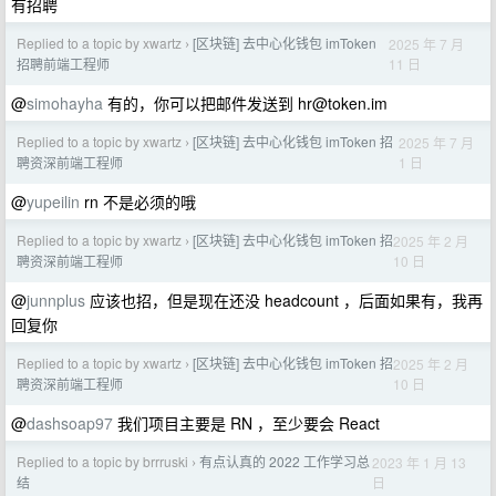
有招聘
Replied to a topic by xwartz
[区块链] 去中心化钱包 imToken
2025 年 7 月
›
11 日
招聘前端工程师
@
simohayha
有的，你可以把邮件发送到
hr@token.im
Replied to a topic by xwartz
[区块链] 去中心化钱包 imToken 招
2025 年 7 月
›
1 日
聘资深前端工程师
@
yupeilin
rn 不是必须的哦
Replied to a topic by xwartz
[区块链] 去中心化钱包 imToken 招
2025 年 2 月
›
10 日
聘资深前端工程师
@
junnplus
应该也招，但是现在还没 headcount ，后面如果有，我再
回复你
Replied to a topic by xwartz
[区块链] 去中心化钱包 imToken 招
2025 年 2 月
›
10 日
聘资深前端工程师
@
dashsoap97
我们项目主要是 RN ，至少要会 React
Replied to a topic by brrruski
有点认真的 2022 工作学习总
2023 年 1 月 13
›
日
结