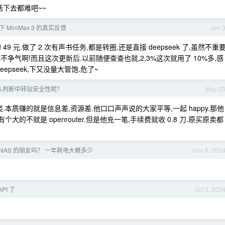
活下去都难吧~~
MiniMax 3 的真实反馈
Jun 
9 元.做了 2 次有声书任务,都是转圈.还是直接 deepseek 了,虽然不重
也不争气啊!而且这次更新后.以前随便查查也就,2,3%这次就用了 10%多,感
pseek,下又没量大管饱.危了~
么判断中转站安全性呢？
May 2
本质赚的就是信息差,资源差.他口口声声说的大家平等,一起 happy.那他
的不就是 openrouter.但是他充一笔,手续费就收 0.8 刀.原买原卖都
4+ NAS 的朋友吗？ 一年耗电大概多少
Nov 8, 202
API 了
Oct 3, 202