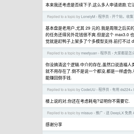
本来我还考虑是否续下子,这么多人申请退款.它
Replied to a topic by
LonelyM
程序员
开个贴，收集下 
›
›
基本盘是老用户,尤其 29 元的.我是周限之后买的 4
的任务还得另外花钱很不爽.但是这个 max3.0 
觉就是赶鸭子上架多了个多模型支持.前打不过 dee
Replied to a topic by
meetyuan
程序员
大家都是怎
›
›
你没搞清这个逻辑.中介的存在,虽然口说造福人类.
就不用存在了.倒不是说一个都没,都是一样虚伪,有个大
能赚回倒手钱.
Replied to a topic by
CodeUU
程序员
有用 ds22
›
›
楼上说的对,你还在考虑耗电?证明你不需要它.
Replied to a topic by
missuo
推广
送 DeepLX 免费 
›
›
感谢分享