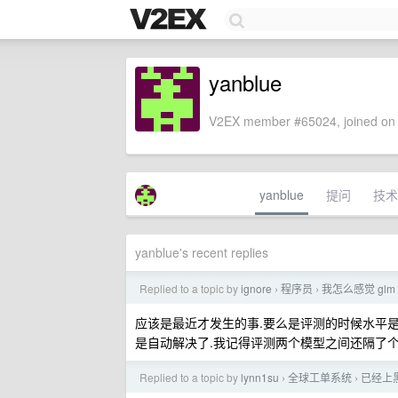
yanblue
V2EX member #65024, joined on 
yanblue
提问
技术
yanblue's recent replies
Replied to a topic by
ignore
程序员
我怎么感觉 glm 5
›
›
应该是最近才发生的事.要么是评测的时候水平是最好的
是自动解决了.我记得评测两个模型之间还隔了个 de
Replied to a topic by
lynn1su
全球工单系统
已经上黑
›
›