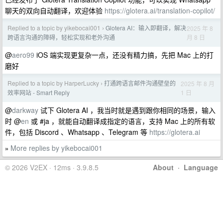
聊天的双向自动翻译，欢迎体验
https://glotera.ai/translation-copilot/
Replied to a topic by yikebocai001
Glotera AI：输入即翻译，解决
2025 年 8
›
月 8 日
跨语言沟通的障碍，轻松实现和老外沟通
@
aero99
iOS 端实现更复杂一点，还没有精力搞，先把 Mac 上的打
磨好
Replied to a topic by HarperLucky
打通跨语言邮件沟通壁垒的
2025 年 8 月
›
1 日
效率网站 - Smart Reply
@
darkway
试下 Glotera AI ，我当时就是遇到跟你相同的场景，输入
时 @
en
或 #ja ，就能自动翻译成指定的语言，支持 Mac 上的所有软
件，包括 Discord 、Whatsapp 、Telegram 等
https://glotera.ai
More replies by yikebocai001
»
© 2026 V2EX · 12ms · 3.9.8.5
About
·
Language