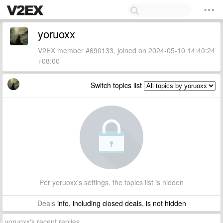
yoruoxx
V2EX member #690133, joined on 2024-05-10 14:40:24
+08:00
Switch topics list
Per yoruoxx's settings, the topics list is hidden
Deals
info, including closed deals, is not hidden
yoruoxx's recent replies