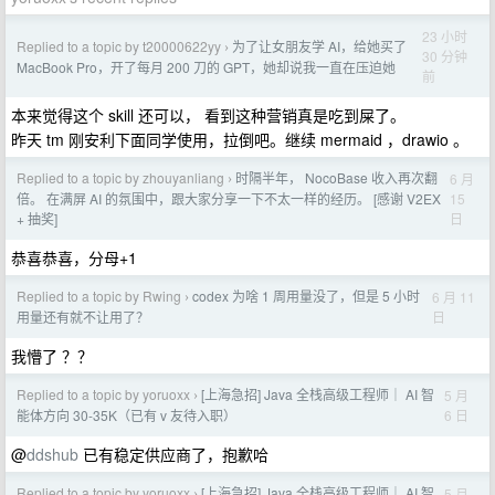
23 小时
Replied to a topic by t20000622yy
为了让女朋友学 AI，给她买了
›
30 分钟
MacBook Pro，开了每月 200 刀的 GPT，她却说我一直在压迫她
前
本来觉得这个 skill 还可以， 看到这种营销真是吃到屎了。
昨天 tm 刚安利下面同学使用，拉倒吧。继续 mermaid ，drawio 。
Replied to a topic by zhouyanliang
时隔半年， NocoBase 收入再次翻
6 月
›
15
倍。 在满屏 AI 的氛围中，跟大家分享一下不太一样的经历。 [感谢 V2EX
日
+ 抽奖]
恭喜恭喜，分母+1
Replied to a topic by Rwing
codex 为啥 1 周用量没了，但是 5 小时
6 月 11
›
日
用量还有就不让用了？
我懵了 ？？
Replied to a topic by yoruoxx
[上海急招] Java 全栈高级工程师｜ AI 智
5 月
›
6 日
能体方向 30-35K（已有 v 友待入职）
@
ddshub
已有稳定供应商了，抱歉哈
Replied to a topic by yoruoxx
[上海急招] Java 全栈高级工程师｜ AI 智
5 月
›