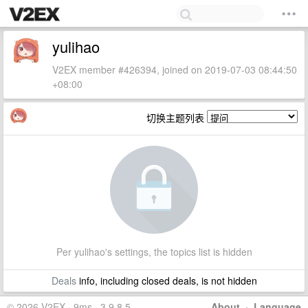
yulihao
V2EX member #426394, joined on 2019-07-03 08:44:50
+08:00
切换主题列表
Per yulihao's settings, the topics list is hidden
Deals
info, including closed deals, is not hidden
© 2026 V2EX · 9ms · 3.9.8.5
About
·
Language