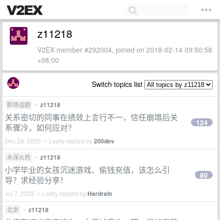
z11218
V2EX member #292004, joined on 2018-02-14 09:50:58
+08:00
Switch topics list
职场话题
•
z11218
关系密切的同事在绩效上言行不一，信任崩塌后关
124
系骤冷，如何应对？
Dec 28, 2025 • Lastly replied by
200dev
水深火热
•
z11218
小学毕业的女孩沉迷游戏、偷钱充值，该怎么引
80
导？求经验分享！
Jul 7, 2025 • Lastly replied by
Hardrain
北京
•
z11218