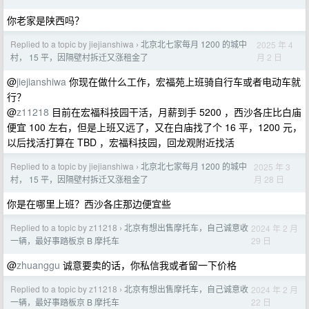
你老家是陕西吗？
Replied to a topic by jiejianshiwa
北京北七家每月 1200 的城中
2025 年 4
›
月 2 日
村， 15 平，因隔壁村拆迁又涨租金了
@
jiejianshiwa
你现在做什么工作，宏福苑上班骑自行车或者电动车就
行？
@
z11218
目前在宏福科技园干活，月薪到手 5200 ，西沙各庄比白庙
便宜 100 左右，但是上班又远了，又在白庙找了个 16 平，1200 元，
以后找活打算在 TBD ，宏福科技园，回龙观附近找活
Replied to a topic by jiejianshiwa
北京北七家每月 1200 的城中
2025 年 3
›
月 28 日
村， 15 平，因隔壁村拆迁又涨租金了
你是在哪里上班？西沙各庄那边便宜些
Replied to a topic by z11218
北京有想出售摩托车，自己诚意收
2024 年 2 月
›
29 日
一辆，最好事踏板京 B 摩托车
@
zhuanggu
诚意要卖的话，你私信我或者留一下价格
Replied to a topic by z11218
北京有想出售摩托车，自己诚意收
2024 年 2 月
›
22 日
一辆，最好事踏板京 B 摩托车