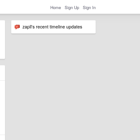
Home
Sign Up
Sign In
zapll's recent timeline updates