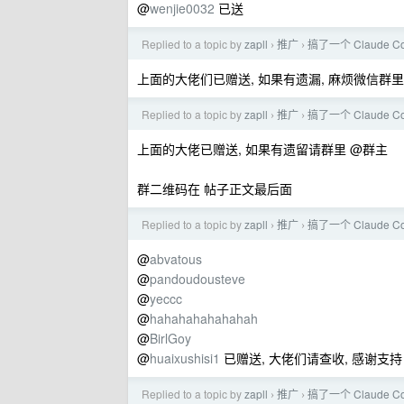
@
wenjie0032
已送
Replied to a topic by
zapll
推广
搞了一个 Claude 
›
›
上面的大佬们已赠送, 如果有遗漏, 麻烦微信群里
Replied to a topic by
zapll
推广
搞了一个 Claude 
›
›
上面的大佬已赠送, 如果有遗留请群里 @群主
群二维码在 帖子正文最后面
Replied to a topic by
zapll
推广
搞了一个 Claude 
›
›
@
abvatous
@
pandoudousteve
@
yeccc
@
hahahahahahahah
@
BirlGoy
@
huaixushisi1
已赠送, 大佬们请查收, 感谢支持
Replied to a topic by
zapll
推广
搞了一个 Claude 
›
›