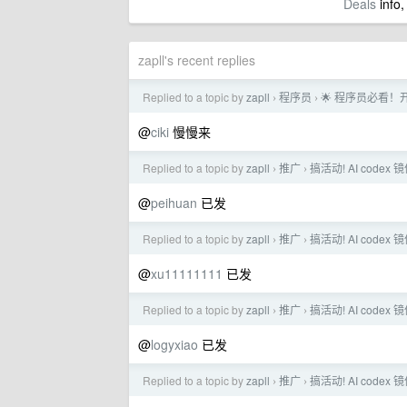
Deals
info,
zapll's recent replies
Replied to a topic by
zapll
程序员
🌟 程序员必看！开
›
›
@
ciki
慢慢来
Replied to a topic by
zapll
推广
搞活动! AI codex
›
›
@
peihuan
已发
Replied to a topic by
zapll
推广
搞活动! AI codex
›
›
@
xu11111111
已发
Replied to a topic by
zapll
推广
搞活动! AI codex
›
›
@
logyxiao
已发
Replied to a topic by
zapll
推广
搞活动! AI codex
›
›