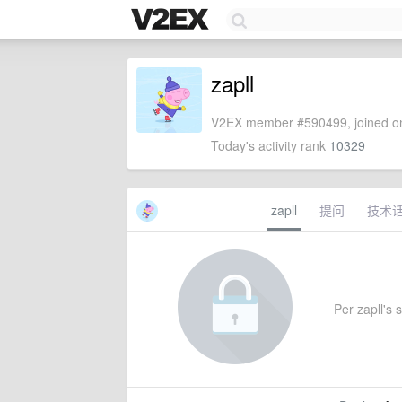
zapll
V2EX member #590499, joined on
Today's activity rank
10329
zapll
提问
技术
Per zapll's s