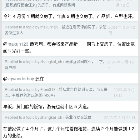
月 12 日
[恒基旭辉都会江来] 的房子，有点问题想问
今年 4 月份 1 期就交房了，年底 2 期也交房了。产品新，户型也好。
Replied to a topic by makun123
最近在看天津的房子，求助
2024 年 3 月 12
›
日
各位过来人
@
makun123
恭喜啊。都会将来产品新，一期马上交房了。位置比宽
阅时光好一些。
Replied to a topic by zhangkai_ch
天津互联网就业，上学，
2024 年 3 月 12
›
日
落户群
@
zqwonderboy
还在
Replied to a topic by From313
想从北京自驾到天津，当天来
2023 年 9 月
›
18 日
回。有推荐的游玩路线小吃吗？
早饭，黄门脸的饭馆，游玩也就市区 5 大道。
Replied to a topic by zhangkai_ch
失业互助交流群
2023 年 8 月 22 日
›
在链家做了 4 个月了，这几个月忙着做租赁，连续 2 个月能做到 1.2
万的业绩。