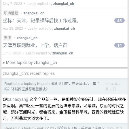
May 7, 2023 • Lastly replied by
zhangkai_ch
职场话题
•
zhangkai_ch
坐标：天津，记录裸辞后找工作过程。
45
Apr 28, 2023 • Lastly replied by
zhangkai_ch
天津
•
zhangkai_ch
天津互联网就业，上学，落户群
14
Jun 6, 2023 • Lastly replied by
zhangkai_ch
More topics by zhangkai_ch
»
zhangkai_ch's recent replies
Replied to a topic by Keppel
截止到目前，在天津适合上车了
2024 年 7
›
月 7 日
吗？环城四区推荐哪些板块？
@
baihaoyang
这个产品新一些，是那种架空的设计。现在环城有很多
新盘啊。离市区近一些的北辰的远洋未来城，龙曜城，东丽的时代之
城，远洋宽阅时光，都会将来，金茂智慧科学城，西青的绿城桂语映
月，万科翡翠大道太多了。
Replied to a topic by makun123
有没有人了解过或者买了东丽区
2024 年 3
›