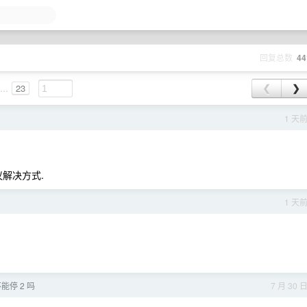
回复总数
44
...
23
❮
❯
1 天
议解决方式.
1 天
停 2 吗
7 月 30 