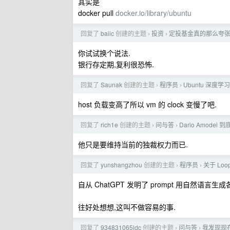
其实是
docker pull
docker.io/library/ubuntu
回复了
baiic
创建的主题
投资
定投基金真的那么夸
›
›
你试试换个说法.
银行存定期,复利很恐怖.
回复了
Saunak
创建的主题
程序员
Ubuntu 深度
›
›
host 负载变高了所以 vm 的 clock 变慢了吧.
回复了
rich1e
创建的主题
问与答
Dario Amode
›
›
他只是要维持当前的独裁权力而已.
回复了
yunshangzhou
创建的主题
程序员
关于 Loo
›
›
自从 ChatGPT 发明了 prompt 用自然语言生
往好处想想,这叫不做容易的事.
回复了
934831065ldc
创建的主题
问与答
我发现现在
›
›