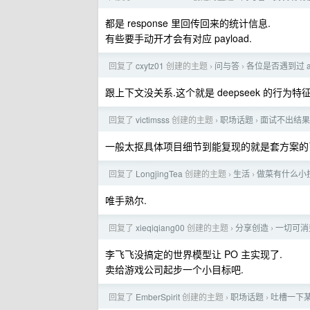
都是 response 里回传回来的统计信息.
有些要手动开才会有对应 payload.
回复了
cxytz01
创建的主题
问与答
各位是否遇到过 ag
›
›
跟上下文没关系.这个就是 deepseek 的行为特征.尤
回复了
victimsss
创建的主题
职场话题
面试不出结果
›
›
一般太抠具体项目细节到能复现的就是套方案的了.
回复了
LongjingTea
创建的主题
生活
做菜有什么小
›
›
唯手熟尔.
回复了
xieqiqiang00
创建的主题
分享创造
一切可消
›
›
李飞飞没搞定的世界模型让 PO 主实现了.
卖给游戏公司起步一个小目标吧.
回复了
EmberSpirit
创建的主题
职场话题
吐槽一下某
›
›