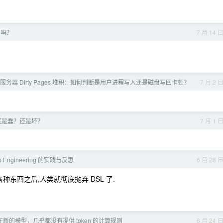
张吗？
7 月 14 
学习服务器 Dirty Pages 堆积：如何判断是用户进程写入还是磁盘写回卡顿？
7 月 2 
i 到底是蠢？还是坏？
7 月 1 
p Engineering 的实践与反思
6 月 28 
成各种东西之后,人类就彻底抛弃 DSL 了.
新的模型，几乎都没有提供 token 的计算规则
6 月 24 