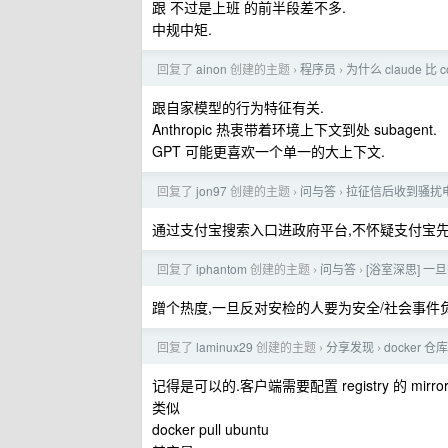
跟 不过是上班 的前半段差不多.
中规中矩.
回复了
ainon
创建的主题
程序员
为什么 claude 比 co
›
›
跟自家模型的行为特征有关.
Anthropic 热衷带着环境上下文到处 subagent.
GPT 可能更喜欢一个单一的大上下文.
回复了
jon97
创建的主题
问与答
拉征信后收到骚扰
›
›
通过支付宝搜索入口进政府平台,不怀疑支付宝先怀
回复了
iphantom
创建的主题
问与答
[浴室深思] 一
›
›
蹭个热度,一旦反对安检的人要为安全/社会事件
回复了
laminux29
创建的主题
分享发现
docke
›
›
记得是可以的.客户端需要配置 registry 的 mirror
类似
docker pull ubuntu