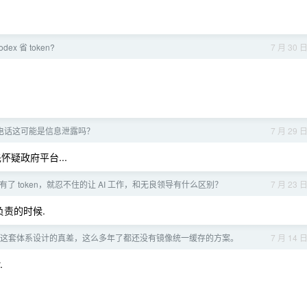
dex 省 token?
7 月 30 
电话这可能是信息泄露吗？
7 月 29 
疑政府平台...
旦有了 token，就忍不住的让 AI 工作，和无良领导有什么区别？
7 月 23 
负责的时候.
r 仓库这套体系设计的真差，这么多年了都还没有镜像统一缓存的方案。
7 月 14 
.