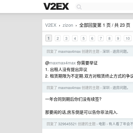
V2EX
zizon
全部回复第 1 页 / 共 23 页
›
›
1
2
3
4
5
6
7
8
9
10
回复了
maxmax4max
创建的主题
深圳
退房问题。
›
›
@
maxmax4max
你需要举证
1. 出租人没有提出异议
2. 租赁期限为不定期.双方对租赁终止方式的争
回复了
maxmax4max
创建的主题
深圳
退房问题。
›
›
一年合同到期后你们没有续签?
那要闹的话,房东倒是可以告你非法闯入.
回复了
329645521
创建的主题
电影
有人看了年会不能
›
›