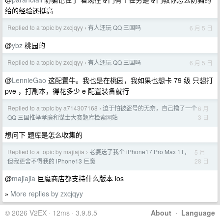
给的经验还挺高
Replied to a topic by zxcjqyy
有人还玩 QQ 三国吗
6 月 5 日
›
@
ybz
桃园的
Replied to a topic by zxcjqyy
有人还玩 QQ 三国吗
6 月 5 日
›
@
LennieGao
这配置牛。我也是在桃园，我如果也想卡 79 级 只想打
pve ，打副本，得花多少 e 配置装备就行
Replied to a topic by a714307168
迫于怕被盗号的无奈，自己撸了一个
6 月
›
3 日
QQ 三国推举孝廉和谋士大赛题库检索网站
想问下 题库是怎么收集的
Replied to a topic by majiajia
老婆送了我个 iPhone17 Pro Max 1T，
5 月
›
28 日
但我更舍不得我的 iPhone13 巨魔
@
majiajia
巨魔商店都支持什么版本 ios
More replies by zxcjqyy
»
© 2026 V2EX · 12ms · 3.9.8.5
About
·
Language