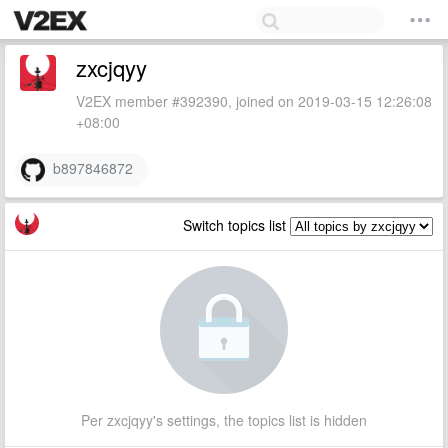
zxcjqyy
V2EX member #392390, joined on 2019-03-15 12:26:08
+08:00
b897846872
Switch topics list
Per zxcjqyy's settings, the topics list is hidden