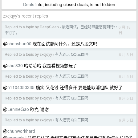
Deals
info, including closed deals, is not hidden
zxcjqyy's recent replies
Replied to a topic by DeepSIeep
最近面试，已经明显能感觉到行业
6 月 18
›
日
不行了。
@
chenshun00
现在面试都问什么，还是八股文吗
Replied to a topic by zxcjqyy
有人还玩 QQ 三国吗
6 月 8 日
›
@
shui830
哈哈哈哈 我是看视频想玩了
Replied to a topic by zxcjqyy
有人还玩 QQ 三国吗
6 月 5 日
›
@
h1104350235
确实 又花钱 还得多开 要是能取消组队 就好了
Replied to a topic by zxcjqyy
有人还玩 QQ 三国吗
6 月 5 日
›
@
LennieGao
欧克 谢谢
Replied to a topic by zxcjqyy
有人还玩 QQ 三国吗
6 月 5 日
›
@
chunworkhard
@
paranoiall
防骗记住了 看现在专门有个任务是专门教你怎么防骗的