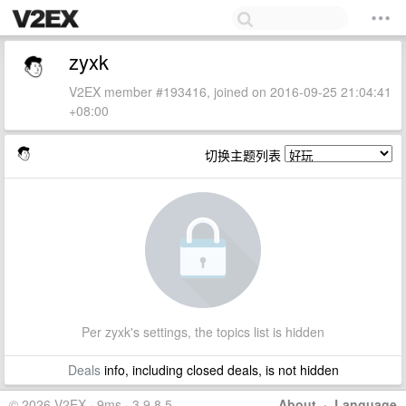
zyxk
V2EX member #193416, joined on 2016-09-25 21:04:41
+08:00
切换主题列表
Per zyxk's settings, the topics list is hidden
Deals
info, including closed deals, is not hidden
© 2026 V2EX · 9ms · 3.9.8.5
About
·
Language