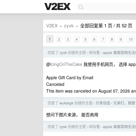
V2EX
zyxk
全部回复第 1 页 / 共 52 页
›
›
1
2
3
4
5
6
7
8
9
10
回复了
zyxk
创建的主题
问与答
apple 美国官网
›
›
@
lcingOnTheCake
我使用手机网页， 选择 app
Apple Gift Card by Email
Canceled
This item was canceled on August 07, 2026 and 
回复了
wukaige
创建的主题
分享创造
兄弟们，我做了
›
›
想问下图片来源， 能否商用
回复了
zyxk
创建的主题
问与答
apple 美国官网
›
›