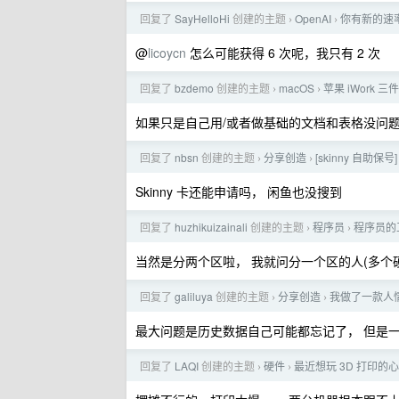
回复了
SayHelloHi
创建的主题
OpenAI
你有新的速
›
›
@
licoycn
怎么可能获得 6 次呢，我只有 2 次
回复了
bzdemo
创建的主题
macOS
苹果 iWork
›
›
如果只是自己用/或者做基础的文档和表格没问题
回复了
nbsn
创建的主题
分享创造
[skinny 自助保
›
›
Skinny 卡还能申请吗， 闲鱼也没搜到
回复了
huzhikuizainali
创建的主题
程序员
程序员的
›
›
当然是分两个区啦， 我就问分一个区的人(多个
回复了
galiluya
创建的主题
分享创造
我做了一款人
›
›
最大问题是历史数据自己可能都忘记了， 但是
回复了
LAQI
创建的主题
硬件
最近想玩 3D 打印
›
›