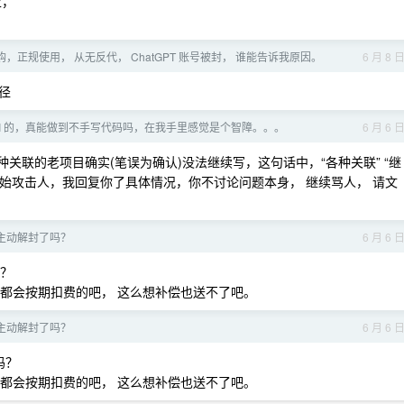
上，
，正规使用， 从无反代， ChatGPT 账号被封， 谁能告诉我原因。
6 月 8 
径
AI 的，真能做到不手写代码吗，在我手里感觉是个智障。。。
6 月 6 
种关联的老项目确实(笔误为确认)没法继续写，这句话中，“各种关联” “继
就开始攻击人，我回复你了具体情况，你不讨论问题本身， 继续骂人， 请文
开始主动解封了吗？
6 月 6 
吗？
， 如论如何都会按期扣费的吧， 这么想补偿也送不了吧。
开始主动解封了吗？
6 月 6 
吗？
， 如论如何都会按期扣费的吧， 这么想补偿也送不了吧。