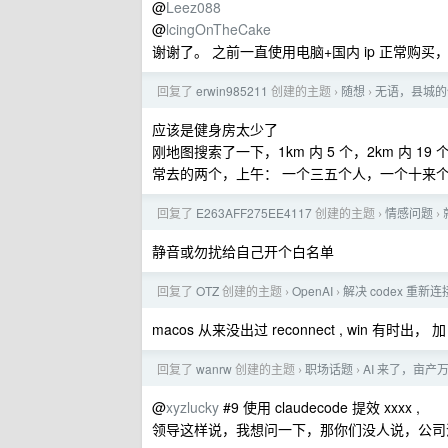
@
Leez088
@
lcingOnTheCake
谢谢了。 之前一直使用电脑+国内 ip 正常购买
回复了
erwin985211
创建的主题
随想
无语，县城的
›
›
应该是健身房太少了
刚地图搜索了一下，1km 内 5 个，2km 内 19 
常去的两个，上午： 一个三五个人，一个十来
回复了
E263AFF275EE4117
创建的主题
情感问题
›
›
静音或勿扰给自己开个白名单
回复了
OTZ
创建的主题
OpenAI
解决 codex 重新
›
›
macos 从来没出过 reconnect , win 有时出， 加
回复了
wanrw
创建的主题
职场话题
AI 来了，亩产
›
›
@
xyzlucky
#9 使用 claudecode 提效 xxxx ,
领导这样说，我想问一下，那你们没人说，公司没买