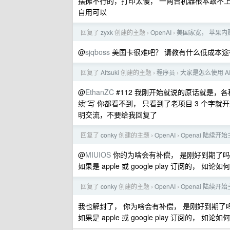
摆摊不行的，打印太慢， 一两台机器根本跟不
自用可以
回复了
zyxk
创建的主题
OpenAI
美国家宽， 苹果内购
›
›
@
sjqboss
美国卡很难吧？ 请教有什么低成本途
回复了
AItsuki
创建的主题
程序员
大家是怎么使用 
›
›
@
EthanZC
#112 我刚开始就说的原话就是，各
续”写 你都看不到， 只看到了老项目 3 个字
明交流，不要给我回复了
回复了
conky
创建的主题
OpenAI
Openai 陆续
›
›
@
MIUIOS
你的为啥会有补偿， 是刚好到期了
如果是 apple 或 google play 订阅的
回复了
conky
创建的主题
OpenAI
Openai 陆续
›
›
我也解封了， 你为啥会有补偿， 是刚好到期了
如果是 apple 或 google play 订阅的