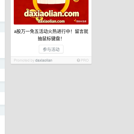
前
a股万一免五活动火热进行中！留言就
抽鼠标键盘！
参与活动
Promoted by
daxiaolian
PRO
日
日
日