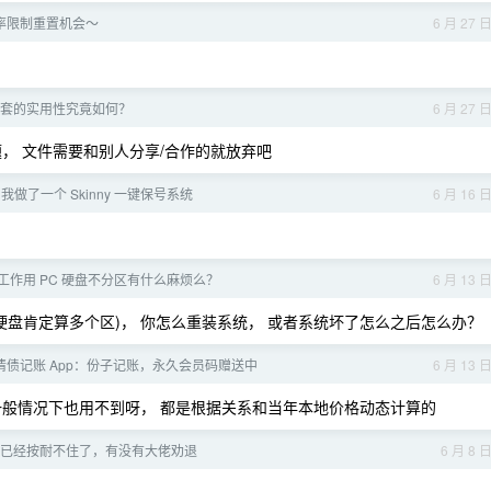
率限制重置机会～
6 月 27 
 三件套的实用性究竟如何？
6 月 27 
， 文件需要和别人分享/合作的就放弃吧
号] 我做了一个 Skinny 一键保号系统
6 月 16 
工作用 PC 硬盘不分区有什么麻烦么？
6 月 13 
硬盘肯定算多个区)， 你怎么重装系统， 或者系统坏了怎么之后怎么办？
情债记账 App：份子记账，永久会员码赠送中
6 月 13 
一般情况下也用不到呀， 都是根据关系和当年本地价格动态计算的
的心已经按耐不住了，有没有大佬劝退
6 月 8 