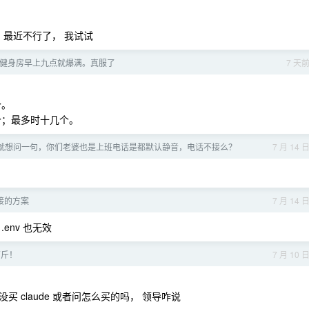
， 最近不行了， 我试试
健身房早上九点就爆满。真服了
7 天
个。
个；最多时十几个。
就想问一句，你们老婆也是上班电话是都默认静音，电话不接么？
7 月 14 
连接的方案
7 月 14 
 .env 也无效
万斤！
7 月 10 
 claude 或者问怎么买的吗， 领导咋说