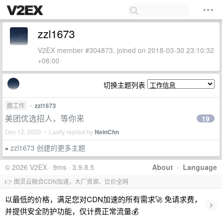
zzl1673
V2EX member #304873, joined on 2018-03-30 23:10:32
+08:00
切换主题列表
酷工作
•
zzl1673
美团优选招人，等你来
19
Dec 12, 2020 • Lastly replied by
NeinChn
zzl1673 创建的更多主题
»
© 2026 V2EX · 9ms · 3.9.8.5
About
·
Language
👉 图灵云融合CDN加速，大厂资源、比价全网
以最低的价格，满足您对CDN加速的所有需求🚀 免请求费，
›
并提供安全防护功能，仅计费正常流量💰