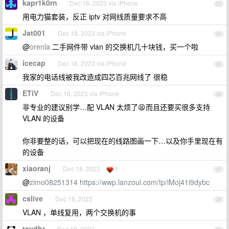
kapr1k0rn
Dec 18, 2023 via iPhone
23
用电力猫套装，反正 iptv 对网线质量要求不高
Jat001
Dec 18, 2023 via iPhone
24
@
orenla
二手网件带 vlan 的交换机几十块钱，买一个啦
icecap
Dec 18, 2023 via iPhone
25
我家的电话线被我改造成四芯百兆网线了 很稳
ETiV
Dec 18, 2023 via iPhone
26
非专业的建议别学…配 VLAN 太烦了😫而且还要买很多支持
VLAN 的设备
你非要整的话，可以把现在的线路图画一下…以及你手里现在有
的设备
xiaoranj
Dec 18, 2023
1
27
@
zimo08251314
https://wwp.lanzoui.com/tp/iMoj41i9dybc
cslive
Dec 18, 2023
28
VLAN ，单线复用，两个交换机的事
txydhr
Dec 18, 2023