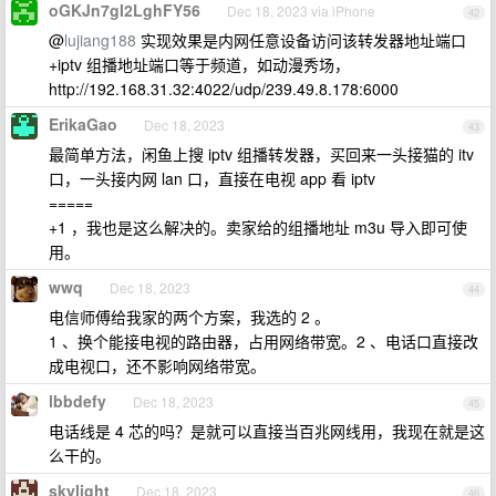
oGKJn7gI2LghFY56
Dec 18, 2023 via iPhone
42
@
lujiang188
实现效果是内网任意设备访问该转发器地址端口
+iptv 组播地址端口等于频道，如动漫秀场，
http://192.168.31.32:4022/udp/239.49.8.178:6000
ErikaGao
Dec 18, 2023
43
最简单方法，闲鱼上搜 iptv 组播转发器，买回来一头接猫的 itv
口，一头接内网 lan 口，直接在电视 app 看 iptv
=====
+1 ，我也是这么解决的。卖家给的组播地址 m3u 导入即可使
用。
wwq
Dec 18, 2023
44
电信师傅给我家的两个方案，我选的 2 。
1 、换个能接电视的路由器，占用网络带宽。2 、电话口直接改
成电视口，还不影响网络带宽。
lbbdefy
Dec 18, 2023
45
电话线是 4 芯的吗？是就可以直接当百兆网线用，我现在就是这
么干的。
skylight
Dec 18, 2023
46