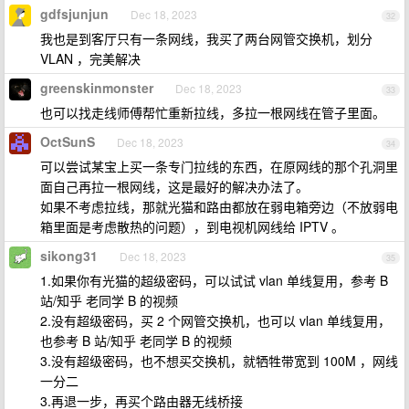
gdfsjunjun
Dec 18, 2023
32
我也是到客厅只有一条网线，我买了两台网管交换机，划分
VLAN ，完美解决
greenskinmonster
Dec 18, 2023
33
也可以找走线师傅帮忙重新拉线，多拉一根网线在管子里面。
OctSunS
Dec 18, 2023
34
可以尝试某宝上买一条专门拉线的东西，在原网线的那个孔洞里
面自己再拉一根网线，这是最好的解决办法了。
如果不考虑拉线，那就光猫和路由都放在弱电箱旁边（不放弱电
箱里面是考虑散热的问题），到电视机网线给 IPTV 。
sikong31
Dec 18, 2023
35
1.如果你有光猫的超级密码，可以试试 vlan 单线复用，参考 B
站/知乎 老同学 B 的视频
2.没有超级密码，买 2 个网管交换机，也可以 vlan 单线复用，
也参考 B 站/知乎 老同学 B 的视频
3.没有超级密码，也不想买交换机，就牺牲带宽到 100M ，网线
一分二
3.再退一步，再买个路由器无线桥接