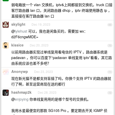
弱电箱放一个 vlan 交换机，iptv&上网都接到交换机，truck 口接
客厅路由器 lan 口，关闭路由器 dhcp ，iptv 终端使用静态 ip ，
直接接在客厅路由器 lan 口
skylight
Dec 19, 2023
69
@
lylehust
可以，我也是闲鱼买的，需要加 wx：
d2F6cngwMDE=
kissice
Dec 20, 2023
70
以前用路由器实现过单线复用看电信的 IPTV ，路由器系统是
padavan ，你可以百度下“padavan 单线复用 iptv”看看，其它路
由系统应该也差不多吧？
Anonywp
Dec 23, 2023
71
现在新光猫不是都支持盲插了吗，你换个支持 IPTV 的路由器就
行了啊，甚至运营商现在送的都行
hashmap2k
Dec 28, 2023
72
@
enjoying
你单线复用用的是哪个型号的交换机。
我用水星最便宜的那款 SG105 Pro 。要定期去开关 IGMP 侦