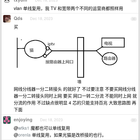
29
vlan 单线复用，我 TV 和宽带两个不同的运营商都照样用
Qds
Dec 18, 2023
30
买
网线分线器一分二转接头 的就好了 不过要注意 不要买网线分线
器一分二转接头同时上网 要买 网口一转二分流 不能同时上网 就
分流的作用 不过缺点很明显 4 芯的只能支持百兆 大致思路图 再
下面
enjoying
Dec 18, 2023
31
@
wtks1
魔都也可以单线复用
@
orenla
单线复用，如果光猫是改桥接的也行。