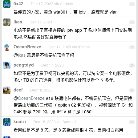
0x42
Dec 17, 2023 via Android
17
最便宜的方案，黄鱼 wta301 ，带 iptv ，原理就是 vlan
ikas
Dec 17, 2023
18
电信不是新出了直接连接的 iptv app 了吗,电信师傅上门安装到
电视,然后配置好就直接看了
OceanBreeze
Dec 17, 2023 via iPhone
19
@
ikas
意思是不需要机顶盒了吗
pengtdyd
Dec 17, 2023
20
如果不是为了看卫视可以央视的话，可以淘宝买一个电影硬盘，
多少 TB 的自己选择，很多电影估计可以看个 N 多年。
deef
Dec 18, 2023
21
@
OceanBreeze
#19 联通电信都有，不需要机顶盒，但是要换
带路由功能的三代猫（ option 62 包鉴权），视频源除了 C1 和
C4K 都是 720i 的，用 IPTV 盒子是 1080i
kuaizi
Dec 18, 2023 via Android
22
看网线是不是 8 芯，是 8 芯拆成两根 4 芯，当两根白兆用