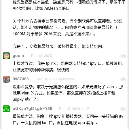
优先当然是成本最低，缺点是只有一根网线的情况下，是做不了
AP 类组网，比如 AiMesh 组网。
3. 个别地方支持走公网拨号看，有个别软件可以直接看。说实
话，能不走物理的情况下，走网络拨号占用网络是最低的（
1000M 对于最多 20M 来说，真是不痛不痒）。
我是 1 ，交换机最舒服。破坏性最少，能支持组网。
gooin
Dec 18, 2023
39
上周才弄过，我是 tplink ，路由器支持指定 iptv 口，单线复用，
让装宽带的师傅帮你搞，很快的
0987363
Dec 18, 2023 via iPhone
40
没那么复杂，取决于光猫怎么配置的，如果光猫配了 vlan ，那
就用 vlan 的方式，如果没有，那么直接在这根线上拨号和
udpxy 就行了。
oGKJn7gI2LghFY56
Dec 18, 2023 via iPhone
41
最简单方法，闲鱼上搜 iptv 组播转发器，买回来一头接猫的 itv
口，一头接内网 lan 口，直接在电视 app 看 iptv