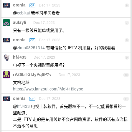
orenla
Dec 17, 2023
OP
6
@
ccbikai
我学习学习看看
aulayli
Dec 17, 2023
7
只有一根线只能单线复用了。
orenla
Dec 17, 2023
OP
8
@
zimo08251314
有电信配的 IPTV 机顶盒，好的我看看
hfJ433
Dec 17, 2023
9
电视下一个央视影音能用吗？
rVZ5bTGlJyPq5P7v
Dec 17, 2023
10
文档地址
https://wwp.lanzoul.com/iMoj41i9dybc
orenla
Dec 17, 2023
OP
11
@
hfJ433
电视上装软件，首先版权不一，不一定能看想看的一
些频道；
二是 IPTV 走的是专用线路不会占网路资源，软件的话有点治标
不治本的意思