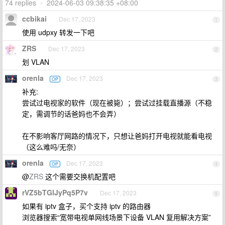
74 replies
•
2024-06-03 09:38:35 +08:00
ccbikai
Dec 17, 2023
1
使用 udpxy 转发一下吧
ZRS
Dec 17, 2023
2
划 VLAN
orenla
Dec 17, 2023
OP
3
补充:
尝试过电视家的软件（现在被毙）；尝试过挂载直播源（不稳
定，需调节的话爸妈也不会弄）
在不影响客厅网路的情况下，只想让爸妈打开电视就能看电视
（这么难吗/无奈）
orenla
Dec 17, 2023
OP
4
@
ZRS
这个需要交换机配置吧
rVZ5bTGlJyPq5P7v
Dec 17, 2023
5
如果有 iptv 盒子，买个支持 iptv 的路由器
浏览器搜索“宽带电视单网线场景下设备 VLAN 复用解决方案”