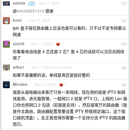
orenla
Dec 17, 2023
OP
12
@
zimo08251314
感谢
koor
Dec 17, 2023
13
iptv 盒子接在路由器上应该也是可以看的，只不过不走专网要占
网速
xixiv5
Dec 17, 2023
1
14
你看看电话线是 4 芯还是 2 芯？是 4 芯的话就可以当百兆网线
用了
wtks1
Dec 17, 2023 via Android
15
如果不是魔都的话，单线复用还是挺好整的
Minden
Dec 17, 2023
1
16
我家从弱电箱出来客厅只有一条网线，现在用的就是 iPTV 和网
线复用，进光猫管理，一般网口 2 就是 iPTV 口，上网的 Lan 端
口你也将网口 2 勾选（前提是支持），然后接客厅的路由器（我
是作主路由，路由器配置里要设置 iPTV 桥接绑定端口，这个接
口接机顶盒）。反正我觉得你需要一个支持分流 iPTV 的路由器
而已。