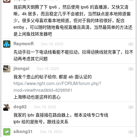
我前两天倒腾了下 ipv6 ，然后使用 ipv6 的直播源，又快又清
晰，4k 居多，而且稳定几乎不会被封，当然缺点是本地频道偏
少，很多父母喜欢看本地频道，但对于我的体验很好，配合
emby ，可以随时随地看电视直播且高清，当然最简单的方法还
是上闲鱼找转发器吧
RaymonR
Dec 18, 2023
47
先动手拉一下电话线看能不能拉动，拉得动换线就完事了，拉不
动再考虑其它问题
jitongxi
Dec 18, 2023
48
我发个恩山的帖子给你, 都是 ab 面认证的
https://www.right.com.cn/FORUM/forum.php?
mod=viewthread&tid=8298581
上海移动也是这样的恶心
dog82
Dec 18, 2023
49
我家的 iptv 直接插在路由器上，根本没啥专口专线
iptv 给的是账号，跟线没关系
sikong31
Dec 18, 2023
50