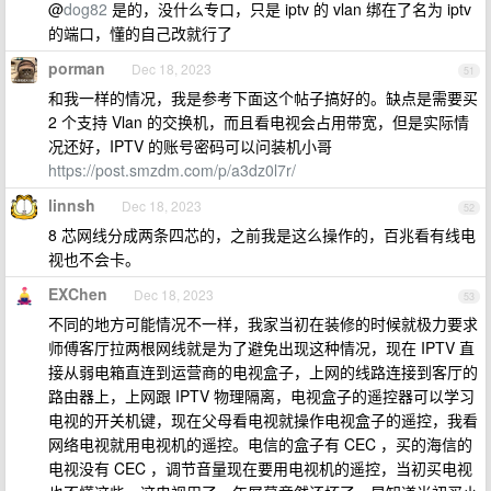
@
dog82
是的，没什么专口，只是 iptv 的 vlan 绑在了名为 iptv
的端口，懂的自己改就行了
porman
Dec 18, 2023
51
和我一样的情况，我是参考下面这个帖子搞好的。缺点是需要买
2 个支持 Vlan 的交换机，而且看电视会占用带宽，但是实际情
况还好，IPTV 的账号密码可以问装机小哥
https://post.smzdm.com/p/a3dz0l7r/
linnsh
Dec 18, 2023
52
8 芯网线分成两条四芯的，之前我是这么操作的，百兆看有线电
视也不会卡。
EXChen
Dec 18, 2023
53
不同的地方可能情况不一样，我家当初在装修的时候就极力要求
师傅客厅拉两根网线就是为了避免出现这种情况，现在 IPTV 直
接从弱电箱直连到运营商的电视盒子，上网的线路连接到客厅的
路由器上，上网跟 IPTV 物理隔离，电视盒子的遥控器可以学习
电视的开关机键，现在父母看电视就操作电视盒子的遥控，我看
网络电视就用电视机的遥控。电信的盒子有 CEC ，买的海信的
电视没有 CEC ，调节音量现在要用电视机的遥控，当初买电视