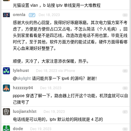
光猫设置 vlan ，b 站搜 iptv 单线复用一大堆教程
orenla
Dec 18, 2023
OP
64
感谢大伙的热心回复，我得好好琢磨琢磨。其次电力猫方案不考
虑了，方便是方便但占口又占电，不怎么简洁（个人毛病），回
头到家里看看是不是四芯线，改造改造电话不用也罢，毕竟无线
时代了，至于其他，软件方面方便的能试试看，硬件方面得看哪
天心血来潮好好整整了。
顺便，天冷了，大家注意添衣保暖，热乎。
lylehust
Dec 18, 2023 via iPhone
65
@
skylight
请问能共享一下 ipv6 的源吗？谢谢！
hzzzzzp94
Dec 18, 2023
66
pppoe 穿透了解一下，路由器上打开这个功能，机顶盒就可以自
己拨号了
luojianxhlxt
Dec 19, 2023
67
电话线是可以用的，iptv 默认给的网线就是 4 芯的
dode
Dec 19, 2023
68