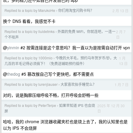
欢，多的精力还不如自己开发自己的 app
Replied to a topic by MarukoHe
你们用淘宝闪购卡吗？
2 月 13 日
›
换个 DNS 看看，我感觉不卡
Replied to a topic by liuidetmks
外面的免费 WiFi，你就连吧，一连一
2 月 7
›
日
个不吱声
@
yinmin
#2 按需连接是这个意思吗？我一直以为是按需自动打开 vpn
Replied to a topic by 1000mio
今晚的大羊毛，预约马年贺岁币/钞，大
1 月
›
13 日
几百的羊毛记得必须搞下！（免费送辅助预约插件）
@
thedog
#5 篡改猴自己写个更快吧，都不需要点
Replied to a topic by lurenjiauser
大家喜欢抬手睡觉么？
1 月 7 日
›
对的，说是胸廓压缩呼吸不畅，打开呼吸会舒畅一些
Replied to a topic by PeterTerpe
如果早知道 IPS 也会烧
2025 年 12 月 30
›
日
屏
哈哈，我的 chrome 浏览器收藏夹栏也是烧上去了，我的认知里也是
以为 IPS 不会烧屏