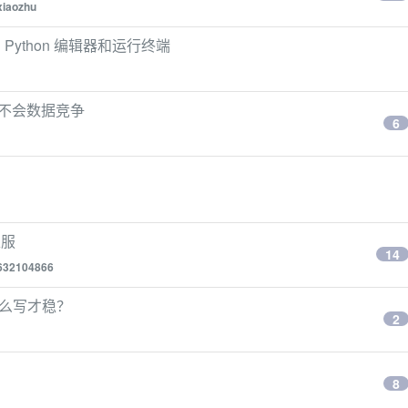
xiaozhu
 Python 编辑器和运行终端
法不会数据竞争
6
私服
14
632104866
底怎么写才稳？
2
8