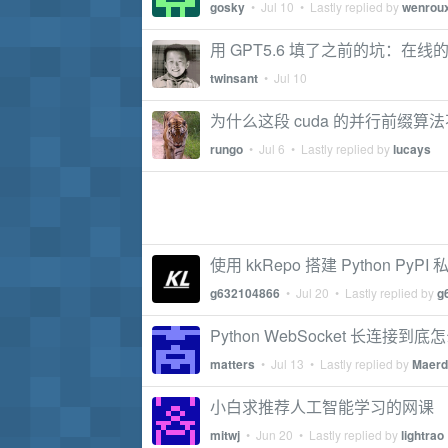
gosky
•
Jul 10
• Lastly replied by
wenrou
用 GPT5.6 填了之前的坑：在线的
twinsant
•
Jul 10
为什么这段 cuda 的并行前缀算
rungo
•
Jul 6
• Lastly replied by
lucays
使用 kkRepo 搭建 Python PyPI 
g632104866
•
Jul 20
• Lastly replied by
g
Python WebSocket 长连接到
matters
•
Jul 13
• Lastly replied by
Maerd
小白求推荐人工智能学习的网课
mitwj
•
Jun 20
• Lastly replied by
lightrao