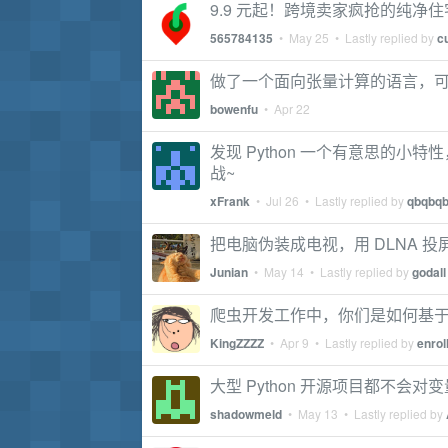
9.9 元起！跨境卖家疯抢的纯净住宅
565784135
•
May 25
• Lastly replied by
c
做了一个面向张量计算的语言，可从
bowenfu
•
Apr 22
发现 Python 一个有意思的小特
战~
xFrank
•
Jul 26
• Lastly replied by
qbqbq
把电脑伪装成电视，用 DLNA 
Junian
•
May 14
• Lastly replied by
godall
爬虫开发工作中，你们是如何基于 
KingZZZZ
•
Apr 9
• Lastly replied by
enrol
大型 Python 开源项目都不会
shadowmeld
•
May 13
• Lastly replied by