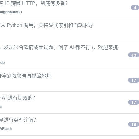
 IP 辣椒 HTTP，到底有多香？
4
unganbu0521
 Python 调用，支持显式索引和自动求导
性，发现很合适搞成面试题。问了 AI 都不行:)，欢迎来挑
43
bqb
投屏拿到视频号直播流地址
17
AI 进行提效的？
17
ls
对变量进行类型注解？
18
AFlash