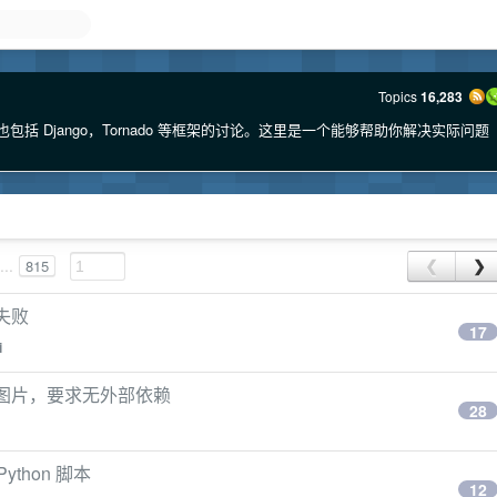
Topics
16,283
也包括 Django，Tornado 等框架的讨论。这里是一个能够帮助你解决实际问题
...
815
❮
❯
请失败
17
i
pg 图片，要求无外部依赖
28
thon 脚本
12