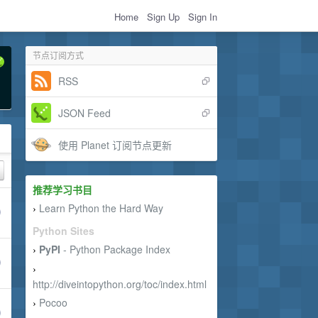
Home
Sign Up
Sign In
节点订阅方式
RSS
JSON Feed
使用 Planet 订阅节点更新
推荐学习书目
Learn Python the Hard Way
›
Python Sites
PyPI
- Python Package Index
›
›
http://diveintopython.org/toc/index.html
Pocoo
›