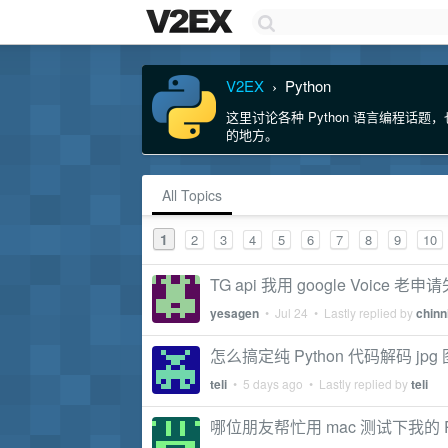
V2EX
Python
›
这里讨论各种 Python 语言编程话题，
的地方。
All Topics
1
2
3
4
5
6
7
8
9
10
TG api 我用 google Voice 老申
yesagen
•
Jul 24
• Lastly replied by
chinn
怎么搞定纯 Python 代码解码 j
teli
•
5 days ago
• Lastly replied by
teli
哪位朋友帮忙用 mac 测试下我的 Py