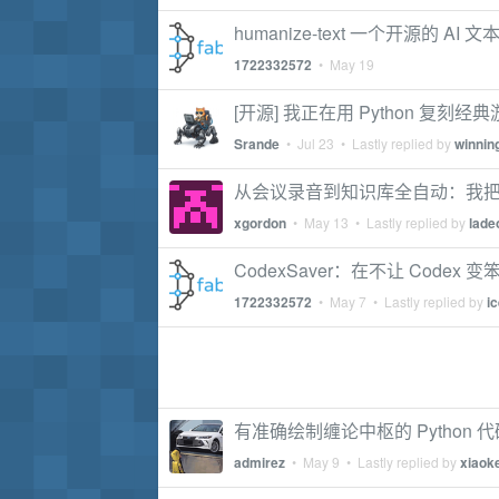
humanize-text 一个开源的 AI
1722332572
•
May 19
[开源] 我正在用 Python 复刻经
Srande
•
Jul 23
• Lastly replied by
winnin
从会议录音到知识库全自动：我把数
xgordon
•
May 13
• Lastly replied by
lade
CodexSaver：在不让 Code
1722332572
•
May 7
• Lastly replied by
i
有准确绘制缠论中枢的 Python 
admirez
•
May 9
• Lastly replied by
xiaok