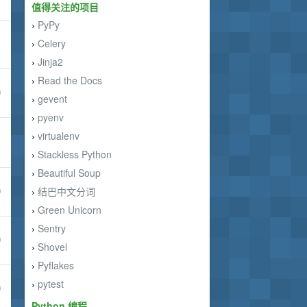
值得关注的项目
PyPy
›
Celery
›
Jinja2
›
Read the Docs
›
gevent
›
pyenv
›
virtualenv
›
Stackless Python
›
Beautiful Soup
›
结巴中文分词
›
Green Unicorn
›
Sentry
›
Shovel
›
Pyflakes
›
pytest
›
Python 编程