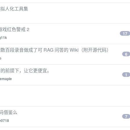
 文本拟人化工具集
典游戏红色警戒 2
17
g11k
百段录音做成了可 RAG 问答的 Wiki（附开源代码）
6
o
x 变笨的前提下，让它更便宜。
1
cemaple
代码借鉴么
7
e0718