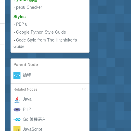
pep8 Checker
›
Styles
PEP 8
›
Google Python Style Guide
›
Code Style from The Hitchhiker's
›
Guide
Parent Node
36
Related Nodes