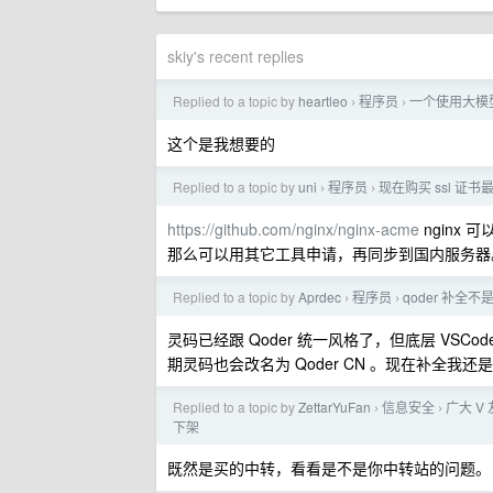
skiy's recent replies
Replied to a topic by
heartleo
程序员
一个使用大模型
›
›
这个是我想要的
Replied to a topic by
uni
程序员
现在购买 ssl 证
›
›
https://github.com/nginx/nginx-acme
nginx
那么可以用其它工具申请，再同步到国内服务器
Replied to a topic by
Aprdec
程序员
qoder 补全
›
›
灵码已经跟 Qoder 统一风格了，但底层 VSCode 版
期灵码也会改名为 Qoder CN 。现在补全我还是用 
Replied to a topic by
ZettarYuFan
信息安全
广大 V 
›
›
下架
既然是买的中转，看看是不是你中转站的问题。