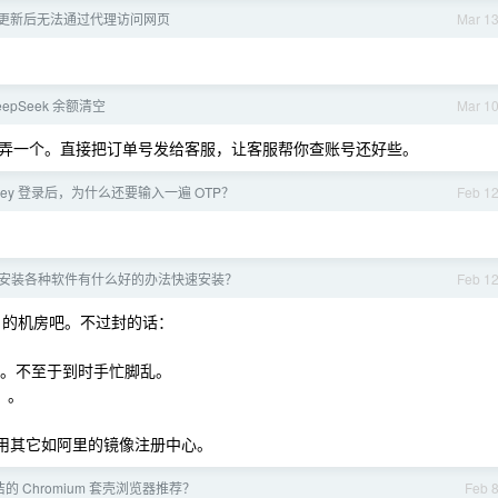
me 更新后无法通过代理访问网页
Mar 1
epSeek 余额清空
Mar 1
弄一个。直接把订单号发给客服，让客服帮你查账号还好些。
Key 登录后，为什么还要输入一遍 OTP？
Feb 1
服务，安装各种软件有什么好的办法快速安装？
Feb 1
ter 的机房吧。不过封的话：
用。不至于到时手忙脚乱。
）。
，直接用其它如阿里的镜像注册中心。
的 Chromium 套壳浏览器推荐？
Feb 