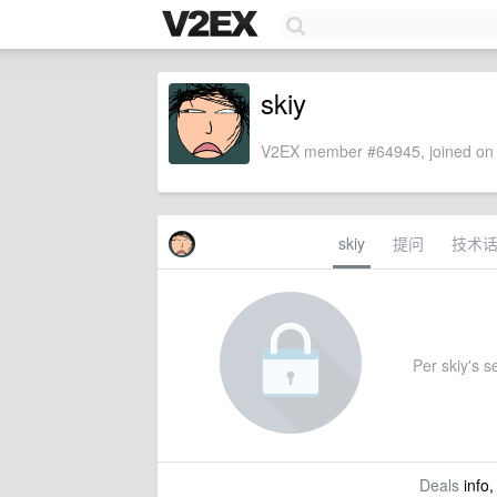
skiy
V2EX member #64945, joined on 
skiy
提问
技术
Per skiy's se
Deals
info,