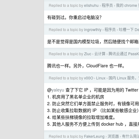
Replied to a topic by
elishuhu
程序员
我的 chro
›
›
有碰到过。你重启过电脑没？
Replied to a topic by
ingrowthly
程序员
吐槽一下 De
›
›
是不是觉得是国内模型垃圾，然后随便找个邮箱
Replied to a topic by
Ziuc
云计算
腾讯云通过 Pass
›
›
腾讯也一样。另外，CloudFlare 也一样。
Replied to a topic by
v00O
Linux
国内 Linux 
›
›
@
yaleyu
查了下它 IP ，可能是因为用的 Twit
1. 机房用了黑名单企业的机房
2. 防止突然它们单方面禁止服务时，有镜像可
3. 防止收集拉取数据的 IP （比如某些敏感企业
4. 给某些扶梯镜像的拉取增加难度。
5. 其他人服务不方便上传到 docker hub 
Replied to a topic by
FakerLeung
浏览器
有什么简洁
›
›