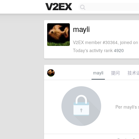
mayli
V2EX member #30364, joined on 
Today's activity rank
4920
mayli
提问
技术
Per mayli's s