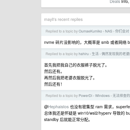
Deals
info,
mayli's recent replies
Replied to a topic by
OumaeKumiko
NAS
你们会对
›
›
nvme 碎片没影响的，大概率是 smb 或者网络 b
Replied to a topic by
hahiru
生活
偶然发现我的老婆
›
›
首先我把我自己的衣服裤子脱光了。
然后还有。
再然后我把老婆衣服脱光了。
然后还有！
Replied to a topic by
PowerDi
Windows
无法排查的
›
›
@
Hephaistos
也没有密集型 ram 需求，super
总体我还是怀疑是 win10/wsl2/hyperv 导致的 
standby 后就能正常分配。