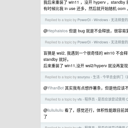
我后来重装了 win11 ，没开 hyperv ，stan
有时候比我 in use 还多，然后就开始随机 
Replied to a topic by
PowerDi
Windows
无法排查的
›
›
@
Hephaistos
但是 bug 就是不会释放，很容易复现
Replied to a topic by
PowerDi
Windows
无法排查的
›
›
盲猜是 wsl2, 我遇到一个很奇怪的 win10 不
standby 就好。
后来重装了 win11,没开 wsl2/hyperv 就没再复
Replied to a topic by
souryou
生活
今早去金拱门（
›
›
@
YihanBot
其实我有点想炸薯条，但是他应该
Replied to a topic by
vfs
程序员
是否应该尝试使用 Qt 
›
›
@
liuliuliuliu
看了，感觉还行，体积性能跟目前其他家
了
Replied to a topic by
vfs
程序员
是否应该尝试使用 Qt 