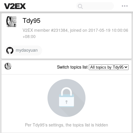
Tdy95
V2EX member #231384, joined on 2017-05-19 10:00:06
+08:00
mydaoyuan
Switch topics list
Per Tdy95's settings, the topics list is hidden