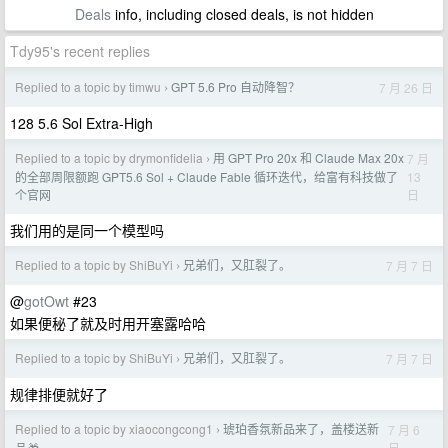
Deals
info, including closed deals, is not hidden
Tdy95's recent replies
Replied to a topic by timwu
GPT 5.6 Pro 自动降智？
7 月 26 日
›
128 5.6 Sol Extra-High
Replied to a topic by drymonfidelia
用 GPT Pro 20x 和 Claude Max 20x
7 月
›
13
的全部周限额跑 GPT5.6 Sol + Claude Fable 循环迭代，给富有科技做了
日
个官网
我们用的是同一个模型吗
Replied to a topic by ShiBuYi
兄弟们，又肛裂了。
7 月 7 日
›
@
gotOwt
#23
如果便秘了就及时用开塞露哈哈
Replied to a topic by ShiBuYi
兄弟们，又肛裂了。
7 月 7 日
›
规律排便就好了
Replied to a topic by xiaocongcong1
琥珀香氛新品来了，盖楼送新
7 月 6
›
日
品🎁