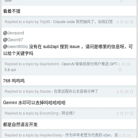
看着不错
Replied to a topic by Tdy95
Claude code 突然抽风了，出现幻觉
6 月 30 日
›
@
Jensond
@
Geon97
@
owen800q
没有在 sub2api 搜到 issue ，请问是哪里的信息呀，可
以给个关键字吗
Replied to a topic by SayHelloHi
OpenAI 偷偷给部分用户推送 GPT-
6 月 29
›
日
5.6-sol
768 呜呜呜
Replied to a topic by Slarda
在家远程办公太容易分神了
6 月 28 日
›
Gemini 水印可以去掉吗哈哈哈哈
Replied to a topic by EnochDing
转全栈？
6 月 27 日
›
都是自然语言开发
Replied to a topic by HaydenDeep
作为中年老登为代表的 v2er，说
6 月 24
›