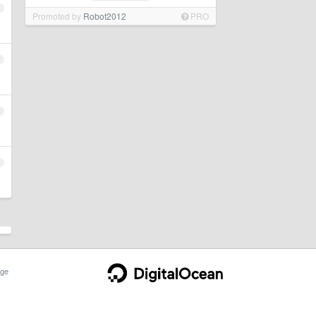
1
Promoted by
Robot2012
PRO
2
3
4
ge