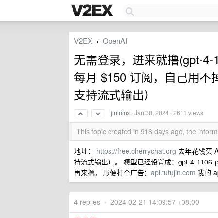
V2EX
OpenAI
›
无需登录，进来就撸(gpt-4-11
每月 $150 订阅，自己用不
支持流式输出）
jinininx
·
Jan 30, 2024
· 2611 views
This topic created in 918 days ago, the info
地址：
https://free.cherrychat.org
去年花钱买 A
持流式输出）。 模型已经设置成：gpt-4-1106-
再来撸。 顺便打个广告：
api.tutujin.com
我的 a
4 replies
•
2024-02-21 14:09:57 +08:00