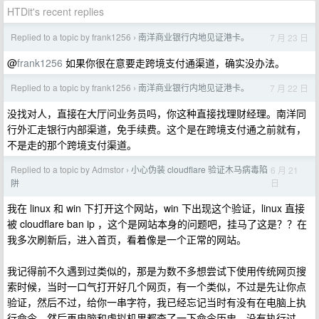
HTDit's recent replies
Replied to a topic by frank1256
南洋商业银行内地见证港卡。
7 月 23 日
›
@
frank1256
如果你很在意要走跨境支付通渠道，确实没办法。
Replied to a topic by frank1256
南洋商业银行内地见证港卡。
7 月 22 日
›
没找对人，直接在大厅问业务员吗，你这种直接找理财经理。南洋同
行外汇走银行内部渠道，免手续费。这个是在跨境支付通之前就有，
不是走的那个跨境支付渠道。
Replied to a topic by Admstor
小心伪装 cloudflare 验证木马病毒陷
6 月 21
›
日
阱
我在 linux 和 win 下打开这个网站，win 下出现这个验证，linux 直接
被 cloudflare ban ip ，这个是网站本身的问题吧，挂马了这是？？在
我多次刷新后，进入首页，看着像是一个正常的网站。
我记得前不久遇到过类似的，那是为数不多想尝试下使用传统网页搜
索时候，当时一口气打开好几个网页，有一个类似，不过是先让你点
验证，然后不过，给你一串字符，我已经忘记当时有没有在电脑上执
行命令，然后再电脑和虚拟机里都查了一下命令历史，没有执行过，