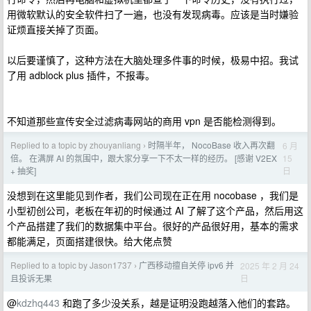
用微软默认的安全软件扫了一遍，也没有发现病毒。应该是当时嫌验
证烦直接关掉了页面。
以后要谨慎了，这种方法在大脑处理多件事的时候，极易中招。我试
了用 adblock plus 插件，不报毒。
不知道那些宣传安全过滤病毒网站的商用 vpn 是否能检测得到。
Replied to a topic by zhouyanliang
时隔半年， NocoBase 收入再次翻
6 月
›
15
倍。 在满屏 AI 的氛围中，跟大家分享一下不太一样的经历。 [感谢 V2EX
日
+ 抽奖]
没想到在这里能见到作者，我们公司现在正在用 nocobase ，我们是
小型初创公司，老板在年初的时候通过 AI 了解了这个产品，然后用这
个产品搭建了我们的数据集中平台。很好的产品很好用，基本的需求
都能满足，页面搭建很快。给大佬点赞
Replied to a topic by Jason1737
广西移动擅自关停 ipv6 并
2025 年 2 月 24
›
日
且投诉无果
@
kdzhq443
和跑了多少没关系，越是证明没跑越落入他们的套路。