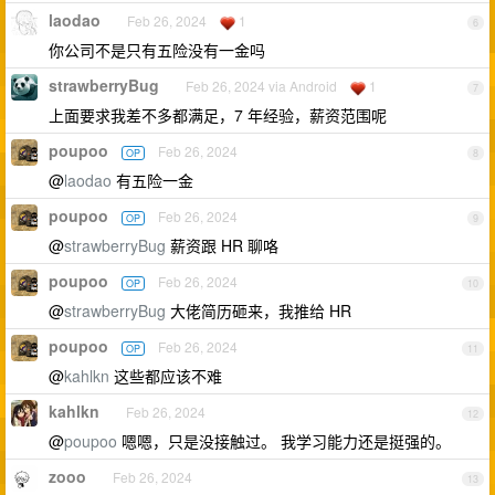
laodao
Feb 26, 2024
1
6
你公司不是只有五险没有一金吗
strawberryBug
Feb 26, 2024 via Android
1
7
上面要求我差不多都满足，7 年经验，薪资范围呢
poupoo
Feb 26, 2024
OP
8
@
laodao
有五险一金
poupoo
Feb 26, 2024
OP
9
@
strawberryBug
薪资跟 HR 聊咯
poupoo
Feb 26, 2024
OP
10
@
strawberryBug
大佬简历砸来，我推给 HR
poupoo
Feb 26, 2024
OP
11
@
kahlkn
这些都应该不难
kahlkn
Feb 26, 2024
12
@
poupoo
嗯嗯，只是没接触过。 我学习能力还是挺强的。
zooo
Feb 26, 2024
13