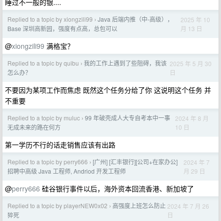
睡过不一般的银....
Replied to a topic by xiongzili99
Java 后端内推（中-高级），
2025 年 10
›
月 13 日
Base 深圳高新园，强度有点高，总包可以
@
xiongzili99
满格宝？
Replied to a topic by quibu
我的工作上遇到了些阻碍，我该
2025 年 5 月 30
›
日
怎么办？
不要因为某项工作而焦虑 既然这个任务分给了你 这说明这个任务 并
不重要
Replied to a topic by muluc
99 年破壳成人大专自考本中一事
2024 年 8 月
›
10 日
无成未来的路在何方
第一学历不行的话走销售应该有出路
Replied to a topic by perry666
[广州] [汇丰银行][公司+在家办公]
2024 年 7
›
月 29 日
招聘中高级 Java 工程师, Andriod 开发工程师
@
perry666
硅谷银行事件以后，海外资本回流香港、新加坡了
Replied to a topic by playerNEW0x02
高强度上班怎么防止
2024 年 7 月 26
›
日
猝死