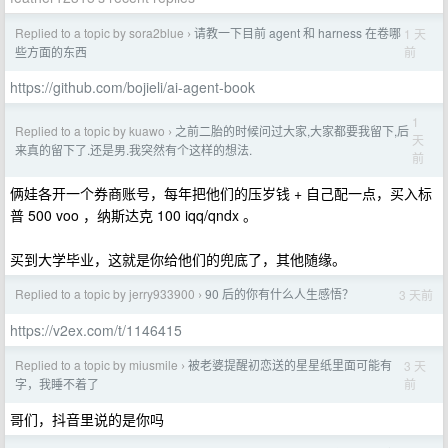
Replied to a topic by sora2blue
请教一下目前 agent 和 harness 在卷哪
1 天
›
前
些方面的东西
https://github.com/bojieli/ai-agent-book
1
Replied to a topic by kuawo
之前二胎的时候问过大家,大家都要我留下,后
›
天
来真的留下了.还是男.我突然有个这样的想法.
前
俩娃各开一个券商账号，每年把他们的压岁钱 + 自己配一点，买入标
普 500 voo ，纳斯达克 100 iqq/qndx 。
买到大学毕业，这就是你给他们的兜底了，其他随缘。
Replied to a topic by jerry933900
90 后的你有什么人生感悟？
3 天前
›
https://v2ex.com/t/1146415
Replied to a topic by miusmile
被老婆提醒初恋送的星星纸里面可能有
3 天
›
前
字，我睡不着了
哥们，抖音里说的是你吗