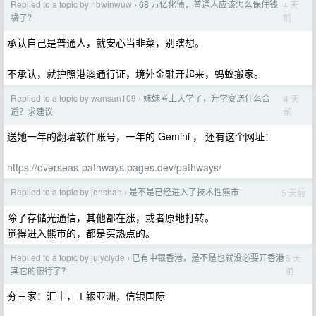
Replied to a topic by nbwinwuw
68 万亿化债，普通人应该怎么保住钱
4 天
›
前
袋子？
承认自己是普通人，就安心当韭菜，别瞎想。
不承认，就护照港澳通行证，境外金融开起来，蚂蚁搬家。
Replied to a topic by wansan109
妹妹考上大学了，升学宴送什么合
4 天
›
前
适？求建议
送她一年的翻墙软件账号，一年的 Gemini ， 还有这个网址：
https://overseas-pathways.pages.dev/pathways/
Replied to a topic by jenshan
是不是已经进入了技术性熊市
5 天前
›
除了存储光通信，其他都在涨，或者原地打转。
觉得进入熊市的，都是买热点的。
Replied to a topic by julyclyde
已有中银香港，是不是也就没必要开香港
5 天
›
前
其它的银行了？
夯三家：汇丰，工银亚洲，信银国际