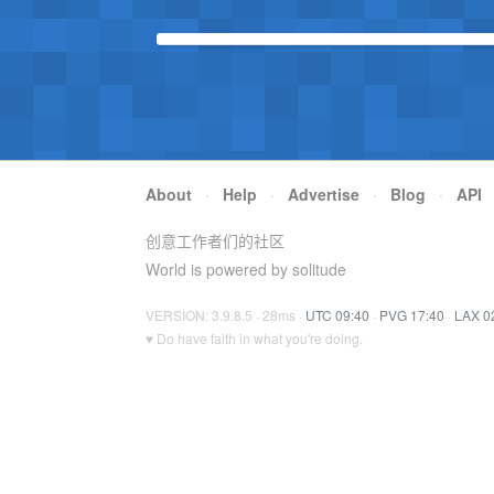
About
·
Help
·
Advertise
·
Blog
·
API
创意工作者们的社区
World is powered by solitude
VERSION: 3.9.8.5 · 28ms ·
UTC 09:40
·
PVG 17:40
·
LAX 0
♥ Do have faith in what you're doing.