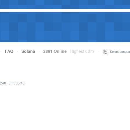
·
FAQ
·
Solana
·
2861 Online
Highest 6679
·
Select Langua
2:40
·
JFK 05:40