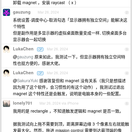
卸载 magnet ，安装 raycast （ x ）
gauzung
Mar 26, 2024
2
系统设置-调度中心-取消勾选「显示器拥有独立空间」能解决这
个特性
但是副作用是多显示器的虚拟桌面数量变成一样, 切换桌面多台
显示器会一起切换
LukaChen
Mar 26, 2024
OP
3
@
gauzung
原来如此，我测试一下，但显示器拥有独立空间特
性也挺方便的，感谢大佬。
LukaChen
Mar 26, 2024
OP
4
@
SakuraYuki
感谢答复但和 magnet 没有关系（我只是想描述
因为用了这个软件，会习惯性的有这个动作），我测试过退出
magnet 这个特性还是会触发，说明是电脑本身的一些配置。
lonely701
Mar 26, 2024 via iPhone
5
我用的是 rectangle ，不知道触发逻辑和 magnet 是否一致。
据我测试向上拖不需要到顶，距离屏幕边缘 3 个像素左右就能触
发最大化。然而，拖进 mission control 需要到达最顶端的像