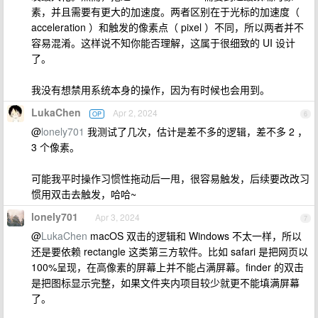
素，并且需要有更大的加速度。两者区别在于光标的加速度（
acceleration ）和触发的像素点（ pixel ）不同，所以两者并不
容易混淆。这样说不知你能否理解，这属于很细致的 UI 设计
了。
我没有想禁用系统本身的操作，因为有时候也会用到。
LukaChen
Apr 2, 2024
OP
6
@
lonely701
我测试了几次，估计是差不多的逻辑，差不多 2 ，
3 个像素。
可能我平时操作习惯性拖动后一甩，很容易触发，后续要改改习
惯用双击去触发，哈哈~
lonely701
Apr 3, 2024
7
@
LukaChen
macOS 双击的逻辑和 Windows 不太一样，所以
还是要依赖 rectangle 这类第三方软件。比如 safari 是把网页以
100%呈现，在高像素的屏幕上并不能占满屏幕。finder 的双击
是把图标显示完整，如果文件夹内项目较少就更不能填满屏幕
了。