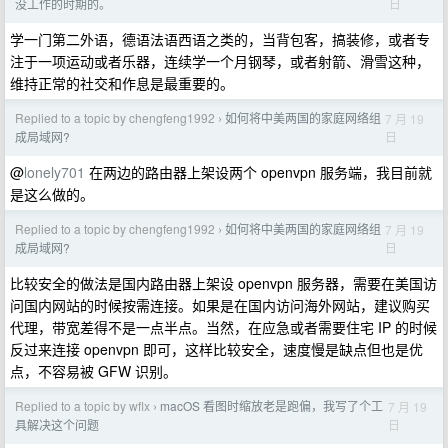
日
没工作的时期的。
学一门第二外语，德语法语西语之类的，当背包客，搞装修，或者专
注于一项运动或者乐器，连续学一个月钢琴，或者射箭、滑雪这种，
维持正常的社交和作息是最重要的。
Replied to a topic by chengfeng1992
如何将中美两国的家庭网络组
7 月 19
›
日
成局域网?
@
lonely701
在两边的路由器上架设两个 openvpn 服务端，我目前就
是这么做的。
Replied to a topic by chengfeng1992
如何将中美两国的家庭网络组
7 月 19
›
日
成局域网?
比较安全的做法是国内路由器上架设 openvpn 服务器，需要在美国访
问国内网站的时候按需连接。如果是在国内访问海外网站，建议购买
代理，带宽差得不是一点半点。当然，在应急或者需要住宅 IP 的时候
反过来连接 openvpn 即可，这样比较安全，速度慢是缺点但也是优
点，不容易被 GFW 识别。
Replied to a topic by wflx
macOS 看图时缩放老是跑偏，我写了个工
7 月 19
›
日
具解决这个问题