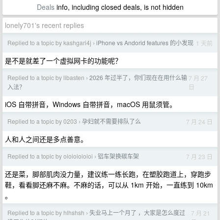
Deals
info, including closed deals, is not hidden
lonely701's recent replies
Replied to a topic by kashgari4j
iPhone vs Andorid features 的小发现
1 天前
›
是不是就差了一个虚拟网卡的功能呢？
Replied to a topic by libasten
2026 年过半了，你们现在在用什么输
7 月 27
›
日
入法？
iOS 自带拼音，Windows 自带拼音，macOS 用鼠须管。
Replied to a topic by 0203
孕妇就不需要排队了么
7 月 24 日
›
人和人之间还是多点善意。
Replied to a topic by oioioioioioi
铝车架换碳车架
7 月 23 日
›
还是菜，脚部肌肉没力量，建议练一练长跑，在塑胶跑道上，穿跑步
鞋，看看脚还麻不麻。不麻的话，可以从 1km 开始，一直练到 10km
。
Replied to a topic by hlhshsh
失业马上一个月了 ，大家是怎么度过
7 月 21
›