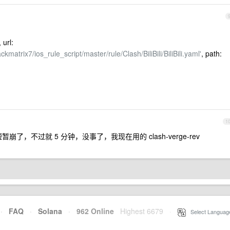
 url:
kmatrix7/ios_rule_script/master/rule/Clash/BiliBili/BiliBili.yaml'
, path:
1
暂崩了，不过就 5 分钟，没事了，我现在用的 clash-verge-rev
·
FAQ
·
Solana
·
962 Online
Highest 6679
·
Select Languag