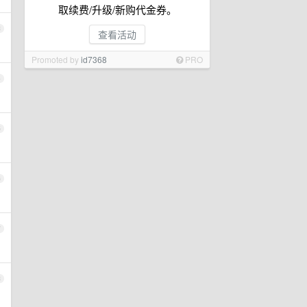
取续费/升级/新购代金券。
3
查看活动
Promoted by
id7368
PRO
4
5
6
7
8