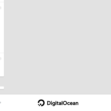
9
0
e