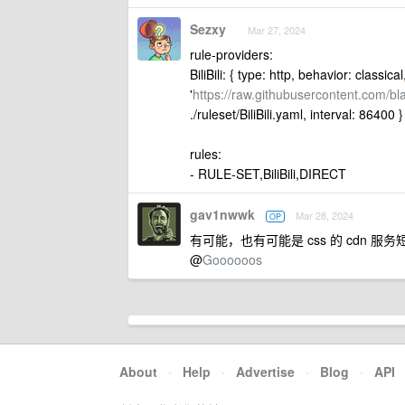
Sezxy
Mar 27, 2024
rule-providers:
BiliBili: { type: http, behavior: classical,
'
https://raw.githubusercontent.com/blac
./ruleset/BiliBili.yaml, interval: 86400 }
rules:
- RULE-SET,BiliBili,DIRECT
gav1nwwk
Mar 28, 2024
OP
有可能，也有可能是 css 的 cdn 服务短
@
Goooooos
About
·
Help
·
Advertise
·
Blog
·
API