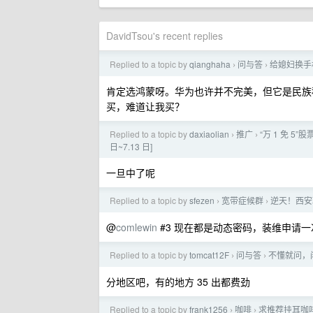
DavidTsou's recent replies
Replied to a topic by
qianghaha
问与答
给媳妇换手
›
›
肯定选鸿蒙呀。华为也许并不完美，但它是民族
买，难道让我买？
Replied to a topic by
daxiaolian
推广
“万 1 免 5”
›
›
日~7.13 日]
一旦中了呢
Replied to a topic by
sfezen
宽带症候群
逆天！西安
›
›
@
comlewin
#3 现在都是动态密码，装维申请
Replied to a topic by
tomcat12F
问与答
不懂就问，闲
›
›
分地区吧，有的地方 35 出都费劲
Replied to a topic by
frank1256
咖啡
求推荐挂耳咖
›
›