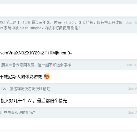
科学上网 1.已自用超过三年 2.月付费小于 20 元 3.支持被订阅转换工具读取
Jun 1
系统中被 clash, singbox 内核中订阅使用 谢谢！
vcmVnaXN0ZXI/Y29kZT10Mjhncm0=
帖] 朋友准备去泰国发展，这一趟不知道会怎样
Jun 1
的干威尼斯人的体彩游戏
什么，就这样随便看随便吐槽吧
Jun 
投入好几十个 W ，最后都赔个精光
用充电头和线的毛病？
Jun 