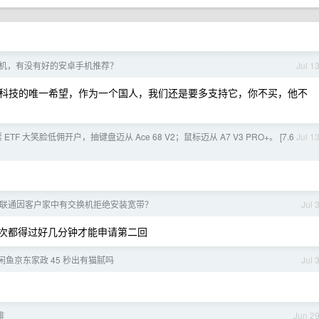
机，有没有好的安卓手机推荐？
Jul 1
科技的唯一希望，作为一个国人，我们还是要多支持它，你不买，他不
股票 ETF 大笑脸低佣开户，抽键盘迈从 Ace 68 V2；鼠标迈从 A7 V3 PRO+。 [7.6
Jul 1
联通因客户家中有交换机拒绝安装宽带？
Jul 
一次都得过好几分钟才能申请第二回
鱼京东家政 45 秒出有猫腻吗
Jul 
啡
Jun 2