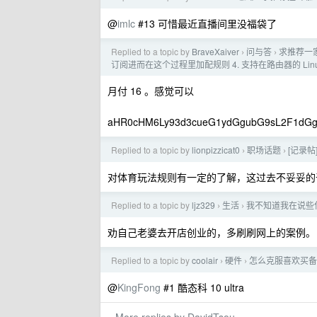
@
imlc
#13 可惜最近直播间里没福袋了
Replied to a topic by
BraveXaiver
问与答
求推荐一家
›
›
订阅进而在这个过程里加配规则 4. 支持在路由器的 Linux 
月付 16 。感觉可以
aHR0cHM6Ly93d3cueG1ydGgubG9sL2F1dGg
Replied to a topic by
lionpizzicat0
职场话题
[记录
›
›
对体育玩法规则有一定的了解，这过去不妥妥
Replied to a topic by
ljz329
生活
我不知道我在说些
›
›
劝自己老婆去开店创业的，多刷刷网上的案例。 
Replied to a topic by
coolair
硬件
怎么克服喜欢买备
›
›
@
KingFong
#1 酷态科 10 ultra