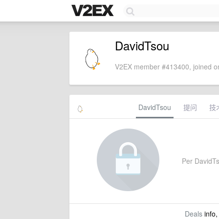
DavidTsou
V2EX member #413400, joined on
DavidTsou
提问
技
Per DavidTso
Deals
info,