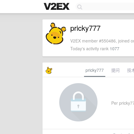
pricky777
V2EX member #550486, joined on
Today's activity rank
1077
pricky777
提问
技
Per pricky77