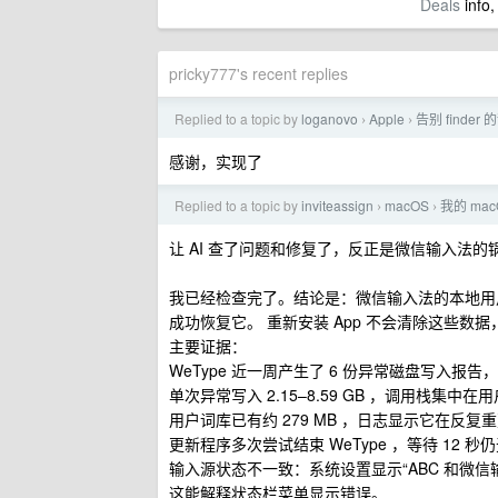
Deals
info,
pricky777's recent replies
Replied to a topic by
loganovo
Apple
告别 finde
›
›
感谢，实现了
Replied to a topic by
inviteassign
macOS
我的 mac
›
›
让 AI 查了问题和修复了，反正是微信输入法的
我已经检查完了。结论是：微信输入法的本地用户
成功恢复它。 重新安装 App 不会清除这些数
主要证据：
WeType 近一周产生了 6 份异常磁盘写入报告，累计
单次异常写入 2.15–8.59 GB ，调用栈集中在用户词库的
用户词库已有约 279 MB ，日志显示它在反复
更新程序多次尝试结束 WeType ，等待 12
输入源状态不一致：系统设置显示“ABC 和微
这能解释状态栏菜单显示错误。