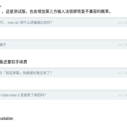
坏。
6A5388g ），这是测试版，也会增加第三方输入法锁屏恢复不兼容的概率。
， mac air 用什么诱骗器比较好？
Jul 2
到骗子
Jul 1
鱼还要扣手续费
27 的「锁定屏幕」快捷键好像无效了？
Jul 1
en Gate beta 3 是更新了两回吗？
Jul 1
ailable: