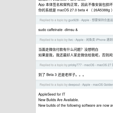
App 本体签名和架构正常，因此不像安装包损
你的系统是 macOS 27.0 beta 4 （ 2
Replied to a topic by
gux928
Apple
想要保持合盖运行
›
›
sudo caffeinate -dimsu &
Replied to a topic by
livc
Apple
闲鱼卖 iPhone 遇
›
›
当面走微信付款有什么问题？没想明白
如果是我，我还最好人家走微信给我呢，否则闲
Replied to a topic by
pricky777
macOS
macOS 
›
›
到了 Beta 3 还是老样子。。。
Replied to a topic by
deepout
Apple
macOS Gold
›
›
AppleSeed for IT
New Builds Are Available.
New builds of the following software are now av