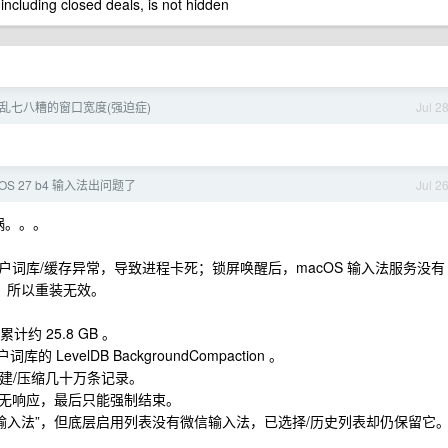
 including closed deals, is not hidden
r 的乱七八糟的窗口宽度(强迫症)
Jul 2
OS 27 b4 输入法出问题了
Jul 2
锅。。。
词库/缓存异常，导致进程卡死；锁屏唤醒后，macOS 输入法服务没有
据，所以重装无效。
约 25.8 GB 。
 LevelDB BackgroundCompaction 。
重建/压缩几十万条记录。
 秒仍无响应，最后只能强制结束。
信输入法”，但底层启用列表没有微信输入法，已选择/历史列表却仍保留它