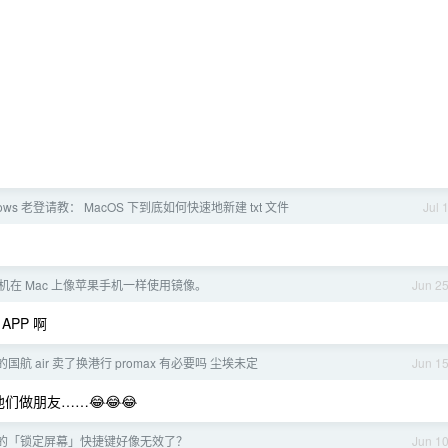
dows 老登请教： MacOS 下到底如何快速地新建 txt 文件
Jul 
机在 Mac 上像苹果手机一样使用镜像。
Jun 2
PP 啊
国航 air 卖了换港行 promax 有必要吗 尘埃未定
Jun 1
们做朋友……😂😂😂
27 的「锁定屏幕」快捷键好像无效了？
Jun 1