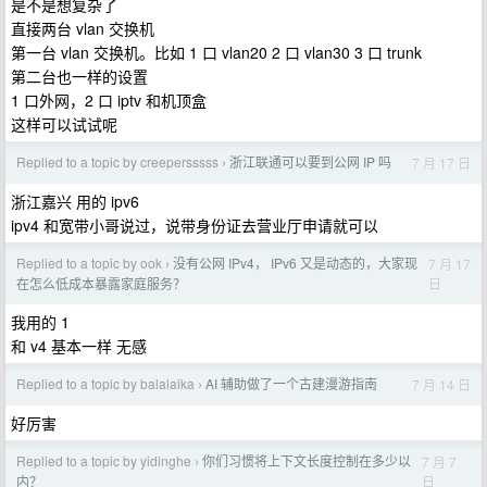
是不是想复杂了
直接两台 vlan 交换机
第一台 vlan 交换机。比如 1 口 vlan20 2 口 vlan30 3 口 trunk
第二台也一样的设置
1 口外网，2 口 iptv 和机顶盒
这样可以试试呢
Replied to a topic by creepersssss
浙江联通可以要到公网 IP 吗
7 月 17 日
›
浙江嘉兴 用的 ipv6
ipv4 和宽带小哥说过，说带身份证去营业厅申请就可以
Replied to a topic by ook
没有公网 IPv4， IPv6 又是动态的，大家现
7 月 17
›
日
在怎么低成本暴露家庭服务？
我用的 1
和 v4 基本一样 无感
Replied to a topic by balalaika
AI 辅助做了一个古建漫游指南
7 月 14 日
›
好厉害
Replied to a topic by yidinghe
你们习惯将上下文长度控制在多少以
7 月 7
›
日
内？