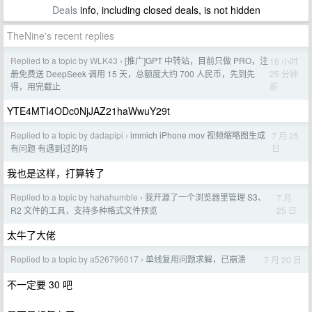
Deals
info, including closed deals, is not hidden
TheNine's recent replies
Replied to a topic by WLK43
[推广]GPT 中转站，目前只做 PRO，注
16 小时
›
25 分钟
册免费送 DeepSeek 调用 15 天，总额度大约 700 人民币，先到先
前
得，用完截止
YTE4MTI4ODc0NjJAZ21haWwuY29t
Replied to a topic by dadapipi
immich iPhone mov 视频缩略图生成
7 月 25
›
日
有问题 有遇到过的吗
我也是这样，打算转了
Replied to a topic by hahahumble
我开源了一个浏览器里管理 S3、
7 月
›
25 日
R2 文件的工具，支持多种格式文件预览
太牛了大佬
Replied to a topic by a526796017
单线复用问题求解，已崩溃
7 月 20 日
›
不一定要 30 吧