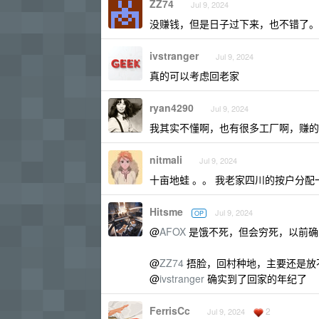
ZZ74
Jul 9, 2024
没赚钱，但是日子过下来，也不错了。
ivstranger
Jul 9, 2024
真的可以考虑回老家
ryan4290
Jul 9, 2024
我其实不懂啊，也有很多工厂啊，赚的
nitmali
Jul 9, 2024
十亩地蛙 。。 我老家四川的按户分
Hitsme
Jul 9, 2024
OP
@
AFOX
是饿不死，但会穷死，以前确
@
ZZ74
捂脸，回村种地，主要还是放
@
ivstranger
确实到了回家的年纪了
FerrisCc
2
Jul 9, 2024