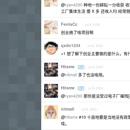
@
ryan4290
种地一份耕耘一分收获 
工厂集体生活 傻 X 多 还唉人叼 经常
FerrisCc
Jul 9, 2024
创业搞了啥项目啊
qxdo1234
Jul 9, 2024
+1 想了解下创业主要做的是什么，
Hitsme
Jul 9, 2024
OP
@
nitmali
多了也没啥用。
Hitsme
Jul 9, 2024
OP
@
ryan4290
那你是没受过电子厂摧残[
nitmali
Jul 9, 2024
@
Hitsme
#10 十亩地要是当地没有
哇。