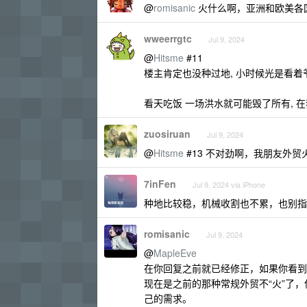
@
romisanic
火什么啊，亚洲和欧美各
wweerrgtc
Jul 9, 2024
@
Hitsme
#11
楼主肯定也没种过地, 小时候光是看着
看天吃饭 一场洪水就可能毁了所有, 
zuosiruan
Jul 9, 2024
@
Hitsme
#13 不对劲啊，我朋友外
7inFen
Jul 9, 2024 via iPhone
种地比较稳，机械收割也不累，也别指
romisanic
Jul 9, 2024
@
MapleEve
在你回复之前就已经修正，如果你看到
现在是之前的那种常规外贸不“火”了
己的需求。