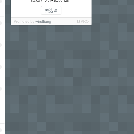
2
去选课
Promoted by
windliang
PRO
3
4
5
6
7