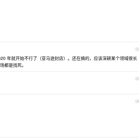
。
3
020 年就开始不行了（亚马逊封店）。还在搞的，应该深耕某个领域很长
场都是找死。
3
3