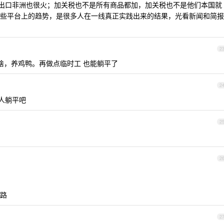
然出口非洲也很火；加关税也不是所有商品都加，加关税也不是他们本国就
些平台上的趋势，是很多人在一线真正实践出来的结果，光看新闻和简报
2
菜啥，养鸡鸭。再做点临时工 也能躺平了
2
人躺平吧
2
2
路
2