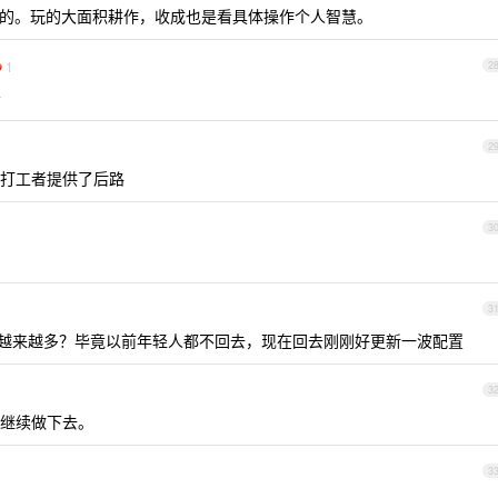
的。玩的大面积耕作，收成也是看具体操作个人智慧。
1
2
～
2
打工者提供了后路
3
3
越来越多？毕竟以前年轻人都不回去，现在回去刚刚好更新一波配置
3
继续做下去。
3