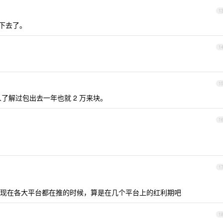
1
下去了。
1
1
了解过包出去一年也就 2 万来块。
1
1
现在各大平台都在推的时候，算是在几个平台上的红利期吧
1