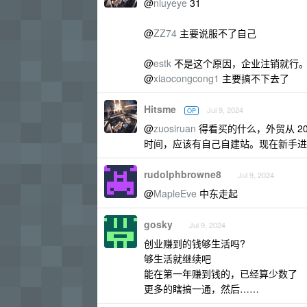
@
niuyeye
31
@
ZZ74
主要说服不了自己
@
estk
不是这个原因，企业注销就行
@
xiaocongcong1
主要搞不下去了
Hitsme
Jul 9, 2024
OP
@
zuosiruan
得看买的什么，外贸从 2
时间，应该有自己自建站。现在新手进
rudolphbrowne8
Jul 9, 2024
@
MapleEve
中东走起
gosky
Jul 9, 2024
创业赚到的钱够生活吗?
够生活就继续吧
能在第一年赚到钱的，已经算少数了
更多的瞎搞一通，然后……