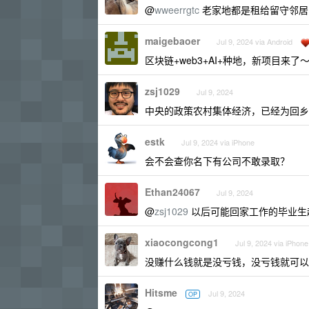
@
wweerrgtc
老家地都是租给留守邻居
maigebaoer
Jul 9, 2024 via Android
区块链+web3+AI+种地，新项目来了
zsj1029
Jul 9, 2024
中央的政策农村集体经济，已经为回乡
estk
Jul 9, 2024 via iPhone
会不会查你名下有公司不敢录取？
Ethan24067
Jul 9, 2024
@
zsj1029
以后可能回家工作的毕业生
xiaocongcong1
Jul 9, 2024 via iPhone
没赚什么钱就是没亏钱，没亏钱就可以
Hitsme
Jul 9, 2024
OP