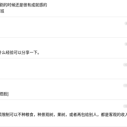
收割的时候还是很有成就感的
倒班
有什么经验可以分享一下。
1
1
捂脸]
1
政策限制可以不种粮食，种景观树，果树，或者再包给别人，都是客观的收