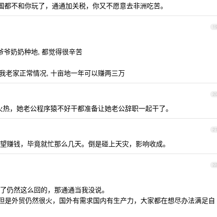
国都不和你玩了，通通加关税，你又不愿意去非洲吃苦。
1
爷爷奶奶种地, 都觉得很辛苦
在我老家正常情况, 十亩地一年可以赚两三万
2
贸火热，她老公程序猿不好干都准备让她老公辞职一起干了。
2
望赚钱，毕竟就忙那么几天。倒是碰上天灾，影响收成。
2
了仍然这么回的，那通通当我没说。
，但是外贸仍然很火，国外有需求国内有生产力，大家都在想尽办法满足自