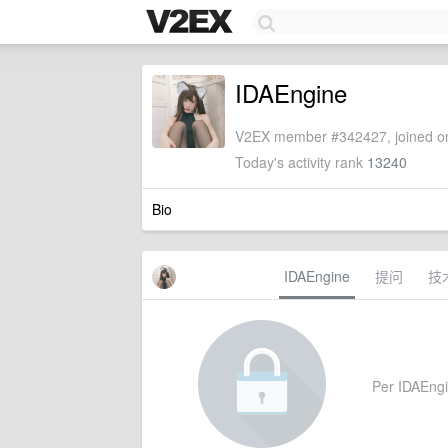
IDAEngine
V2EX member #342427, joined on
Today's activity rank
13240
Bio
IDAEngine
提问
技
Per IDAEngine