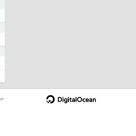
4
1
1
ge