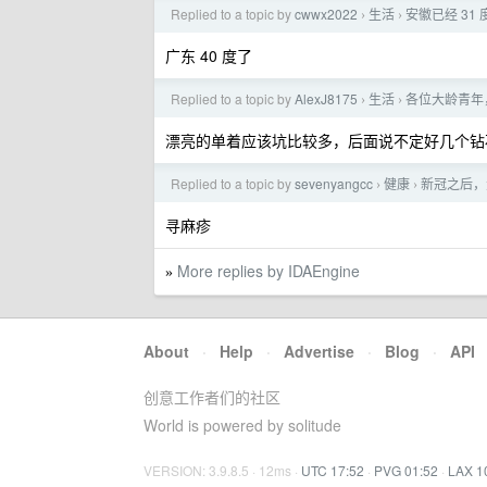
Replied to a topic by
cwwx2022
生活
安徽已经 31
›
›
广东 40 度了
Replied to a topic by
AlexJ8175
生活
各位大龄青年
›
›
漂亮的单着应该坑比较多，后面说不定好几个钻
Replied to a topic by
sevenyangcc
健康
新冠之后，
›
›
寻麻疹
More replies by IDAEngine
»
About
·
Help
·
Advertise
·
Blog
·
API
创意工作者们的社区
World is powered by solitude
VERSION: 3.9.8.5 · 12ms ·
UTC 17:52
·
PVG 01:52
·
LAX 1