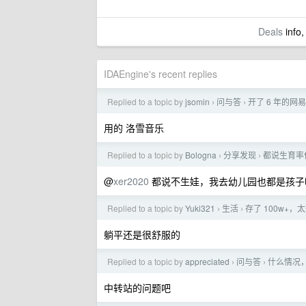
Deals
info,
IDAEngine's recent replies
Replied to a topic by
jsomin
问与答
开了 6 年的网
›
›
用的 洛雪音乐
Replied to a topic by
Bologna
分享发现
都说生育率
›
›
@
xer2020
都说不生娃，我去幼儿园也都是孩子
Replied to a topic by
Yuki321
生活
存了 100w+，
›
›
躺平还是很舒服的
Replied to a topic by
appreciated
问与答
什么情况，我
›
›
中转站的问题吧