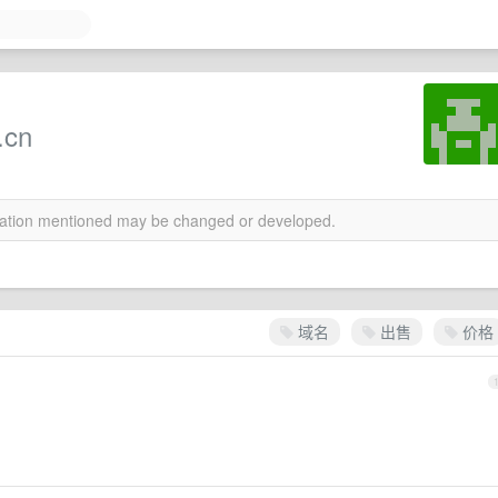
.cn
rmation mentioned may be changed or developed.
域名
出售
价格