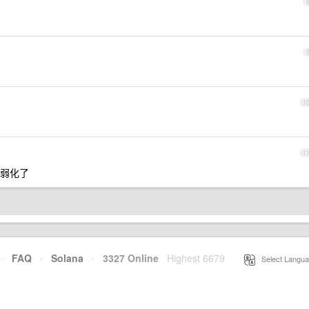
1
1
弱化了
·
FAQ
·
Solana
·
3327 Online
Highest 6679
·
Select Langua