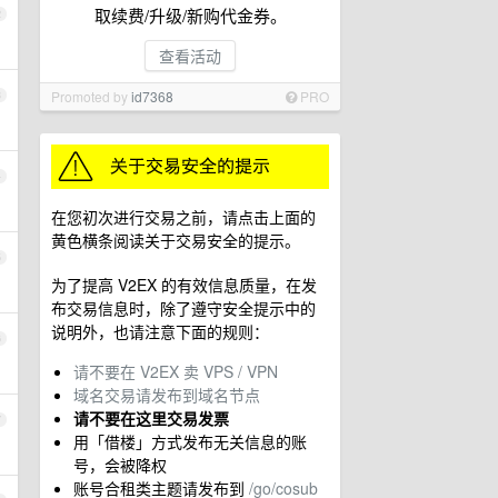
取续费/升级/新购代金券。
2
查看活动
Promoted by
id7368
PRO
3
4
在您初次进行交易之前，请点击上面的
黄色横条阅读关于交易安全的提示。
5
为了提高 V2EX 的有效信息质量，在发
布交易信息时，除了遵守安全提示中的
说明外，也请注意下面的规则：
6
请不要在 V2EX 卖 VPS / VPN
域名交易请发布到域名节点
请不要在这里交易发票
7
用「借楼」方式发布无关信息的账
号，会被降权
账号合租类主题请发布到
/go/cosub