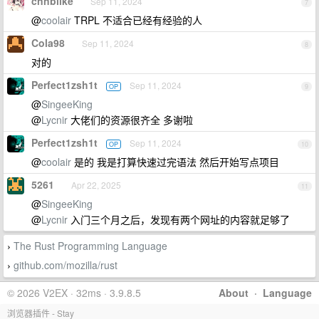
cnnblike
Sep 11, 2024
7
@
coolair
TRPL 不适合已经有经验的人
Cola98
Sep 11, 2024
8
对的
Perfect1zsh1t
Sep 11, 2024
OP
9
@
SingeeKing
@
Lycnir
大佬们的资源很齐全 多谢啦
Perfect1zsh1t
Sep 11, 2024
OP
10
@
coolair
是的 我是打算快速过完语法 然后开始写点项目
5261
Apr 22, 2025
11
@
SingeeKing
@
Lycnir
入门三个月之后，发现有两个网址的内容就足够了
The Rust Programming Language
›
github.com/mozilla/rust
›
© 2026 V2EX · 32ms · 3.9.8.5
About
·
Language
浏览器插件 - Stay