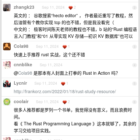
zhangk23
Sep 11, 2024
2
2
英文的 ： 谷歌搜索“hecto editor” ， 作者最近重写了教程，然
后油管有个教你实现 tcp 的也不错，但是我没看完（
中文的 ： 极客时间陈天老师的教程也不错，b 站的“Rust 编程语
言入门教程”和“01 从零实现 KV 存储—初识 KV 数据库”也可以
Cola98
Sep 11, 2024
1
3
快速上手推荐 rust 实战，这个还不错
cnnblike
Sep 11, 2024
4
@
Cola98
是那本有人封面上打拳的 Rust in Action 吗？
Lycnir
Sep 11, 2024
1
5
http://frankorz.com/2022/01/18/rust-study-resource/
coolair
Sep 11, 2024
2
6
很多人推荐都是罗列一个书单，我觉得没有意义，而且浪费时
间。
看《 The Rust Programming Language 》这本就够了，其余的
学习交给项目实践。