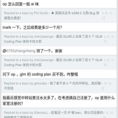
op 怎么回复一股 ai 味
Replied to a topic by P013onEr
🔔 英国沃达丰 eSIM 0 元购 Bug 快
6 月 15
›
日
捷直达通道！
mark 一下，之后续费是多少一个月？
Replied to a topic by chenjiasange
最近 GLM5.2 出来了送 5 个 GLM
6 月 15
›
日
Coding Plan 体验卡给大家
@
0753zhangcheng
领了一个，谢谢
Replied to a topic by chenjiasange
最近 GLM5.2 出来了送 5 个 GLM
6 月 15
›
日
Coding Plan 体验卡给大家
问下 op ，glm 的 coding plan 买不到，咋整哦
Replied to a topic by getcodex
做了差不多 3 个月的中转站，真的赚
6 月 15
›
日
不到钱
我最近感觉中转站里注水太多了，在考虑搞自己注册了，op 是用什么
家宽注册的？
Replied to a topic by SilenceLL
趁着这一次 IP 被 ban，把公司设备的
6 月 10
›
日
网络整成了理想状态