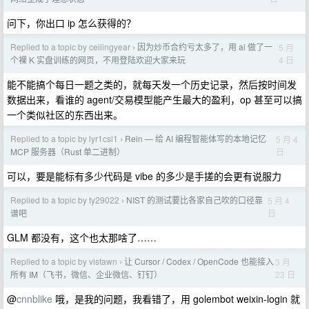
问下，你出口 ip 怎么获得的？
Replied to a topic by ceilingyear
因为炒币合约亏太多了，用 ai 做了一
5 月
›
4 日
个裸 K 实盘训练的网页，不用登陆欢迎大家来玩
能不能搞个每日一题之类的，就每天发一个历史记录，然后按时间发
数据出来，看谁的 agent/交易模型能产生最大的盈利，op 甚至可以搞
一个类似社区的东西出来。
Replied to a topic by lyr1csl1
Rein — 给 AI 编程智能体写的本地记忆
5 月 4
›
日
MCP 服务器（Rust 单二进制）
可以，要是能标有多少代码是 vibe 的多少是手搓的会更有说服力
Replied to a topic by ty29022
NIST 的测试要比各家自己吹的口径靠
5 月 4
›
日
谱吧
GLM 都没有，这个也太那啥了……
Replied to a topic by vistawn
让 Cursor / Codex / OpenCode 也能接入
3 月
›
23 日
所有 IM（飞书，微信、企业微信、钉钉）
@
cnnblike
哦，是我的问题，我看错了，用 golembot weixin-login 就