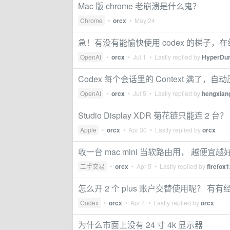
Mac 版 chrome 老崩溃是什么鬼？
Chrome
•
orcx
•
May 24
急！有没有能愉快使用 codex 的梯子，
OpenAI
•
orcx
•
Jul 1
• Lastly replied by
HyperDur
Codex 每个会话里的 Context 满了，
OpenAI
•
orcx
•
Jul 5
• Lastly replied by
hengxian
Studio Display XDR 菊花链只能连 2 台？
Apple
•
orcx
•
Apr 30
• Lastly replied by
orcx
收一台 mac mini 当软路由用， 越便宜越
二手交易
•
orcx
•
Apr 5
• Lastly replied by
firefox
怎么开 2 个 plus 账户交替使用呢？ 有有
Codex
•
orcx
•
Apr 4
• Lastly replied by
orcx
为什么市面上没有 24 寸 4k 显示器