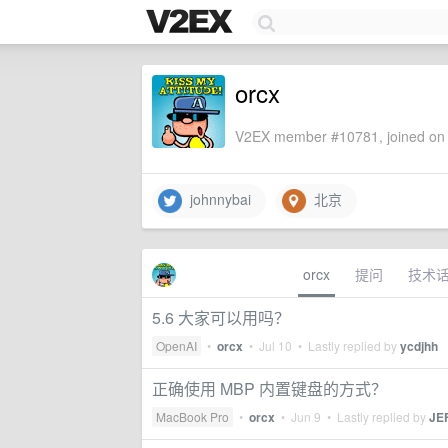
orcx
V2EX member #10781, joined on 
johnnybai
北京
orcx
提问
技术
5.6 大家可以用吗？
OpenAI
•
orcx
•
Jul 10
• Lastly replied by
ycdjhh
正确使用 MBP 内置键盘的方式？
MacBook Pro
•
orcx
•
Jun 9
• Lastly replied by
JE