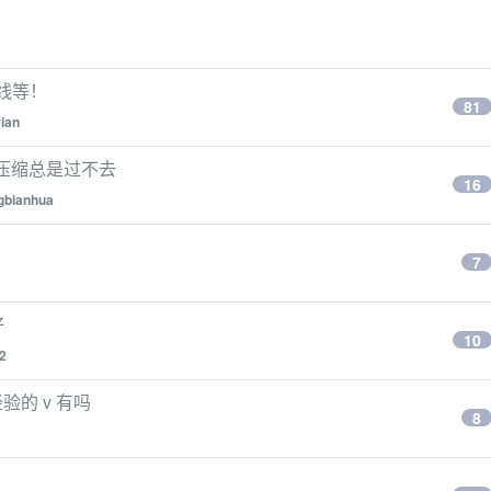
在线等！
81
ian
自动压缩总是过不去
16
gbianhua
7
好
10
12
经验的 v 有吗
8