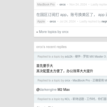
MacBook Pro
•
orcx
•
Nov 24, 2024
• Lastly repli
在国区订阅打 app，账号换美区了， ap
Apple
•
orcx
•
Jul 24, 2024
• Lastly replied by
nep
More topics by orcx
»
orcx's recent replies
Replied to a topic by
adz2k
硬件
罗技 MX Master
›
›
首先要手大
其次配置太方便了，办公效率大大提升
Replied to a topic by
orcx
MacBook Pro
正确使用 
›
›
@
darkengine
M2 Max
Replied to a topic by
KCL
职场话题
工作时，你们喜
›
›