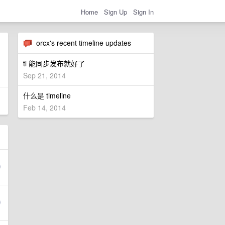
Home
Sign Up
Sign In
orcx's recent timeline updates
tl 能同步发布就好了
Sep 21, 2014
什么是 timeline
Feb 14, 2014