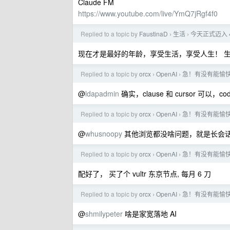
Claude FM
https://www.youtube.com/live/YmQ7jRgf4f0
Replied to a topic by
FaustinaD
生活
今天正式迈入 
›
›
现在才是最好的年龄，享受生活，享受人生！ 生
Replied to a topic by
orcx
OpenAI
急！有没有能愉快使
›
›
@
ldapadmin
确实，clause 和 cursor 可以
Replied to a topic by
orcx
OpenAI
急！有没有能愉快使
›
›
@
whusnoopy
其他浏览都没啥问题，就是长会话会偶尔
Replied to a topic by
orcx
OpenAI
急！有没有能愉快使
›
›
配好了， 买了个 vultr 东京节点, 每月 6 刀
Replied to a topic by
orcx
OpenAI
急！有没有能愉快使
›
›
@
shmilypeter
啥是家宽落地 AI