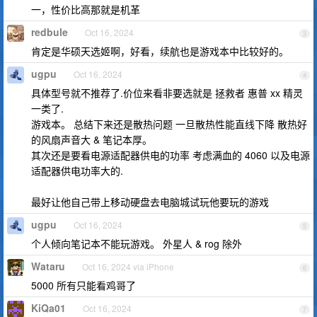
一，性价比高那就是机革
redbule
Oct 16, 2024
3
肯定是华硕天选姬啊，好看，续航也是游戏本中比较好的。
ugpu
Oct 16, 2024
4
具体型号就不推荐了.价位来看非要选就是 拯救者 惠普 xx 精灵
一类了.
游戏本。 总结下来还是散热问题 一旦散热性能直线下降 散热好
的风扇声音大 & 笔记本厚。
其次还是要看电源适配器供电的功率 考虑满血的 4060 以及电源
适配器供电功率大的.
最好让他自己带上移动硬盘去电脑城试玩他要玩的游戏
ugpu
Oct 16, 2024
5
个人倾向笔记本不能玩游戏。 外星人 & rog 除外
Wataru
Oct 16, 2024 via iPhone
6
5000 所有只能看鸡哥了
KiQa01
Oct 16, 2024
7