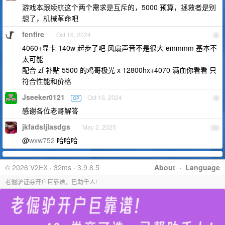
游戏本跟续航这个两个需求是互斥的，5000 预算，拯救者是别
想了，机械革命吧
fenfire
Oct 16, 2024
8
4060+显卡 140w 起步了吧 风扇声音不是很大 emmmm 基本不
太可能
配合 zf 补贴 5500 的鸡哥极光 x 12800hx+4070 满血你看看 只
符合性能和价格
Jseeker0121
Oct 16, 2024
OP
9
感谢各位老哥解答
jkfadsljlasdgs
May 2, 2025
10
@
wxw752
哈哈哈
© 2026 V2EX · 32ms · 3.9.8.5
About
·
Language
老倔驴证券开户巨靠谱，已助千人!