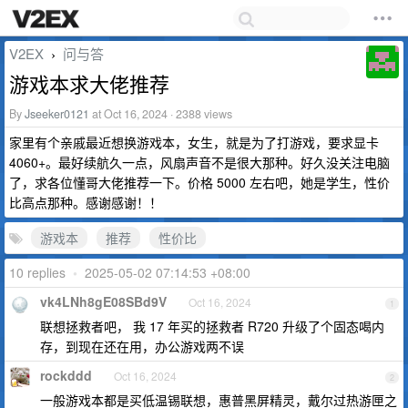
V2EX
问与答
›
游戏本求大佬推荐
By
Jseeker0121
at Oct 16, 2024 · 2388 views
家里有个亲戚最近想换游戏本，女生，就是为了打游戏，要求显卡
4060+。最好续航久一点，风扇声音不是很大那种。好久没关注电脑
了，求各位懂哥大佬推荐一下。价格 5000 左右吧，她是学生，性价
比高点那种。感谢感谢！！
游戏本
推荐
性价比
10 replies
•
2025-05-02 07:14:53 +08:00
vk4LNh8gE08SBd9V
Oct 16, 2024
1
联想拯救者吧， 我 17 年买的拯救者 R720 升级了个固态喝内
存，到现在还在用，办公游戏两不误
rockddd
Oct 16, 2024
2
一般游戏本都是买低温锡联想，惠普黑屏精灵，戴尔过热游匣之