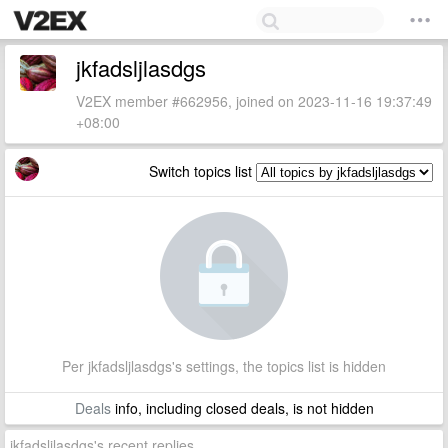
jkfadsljlasdgs
V2EX member #662956, joined on 2023-11-16 19:37:49
+08:00
Switch topics list
Per jkfadsljlasdgs's settings, the topics list is hidden
Deals
info, including closed deals, is not hidden
jkfadsljlasdgs's recent replies