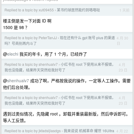
Replied to a topic by xut09455
某书约球居然能约到咯咯哒
1 天前
›
楼主倒是发一下对面 ID 啊
1500 是 98 ？
Replied to a topic by PeterTanJJ
现在还有什么 gpt 账号 plus 的渠道
4 月 30
›
日
吗？号商别再内斗了
@
elechi
我买的年卡，用了 1 个月，已经炸了
Replied to a topic by shenhualv7
小红书在 root 下使用从来不报错，
4 月
›
23 日
我也没隐藏，结果昨天突然给我封号了
@
shenhualv7
成功了啊，严格按我说的操作，一定等人工操作。需要
他们后台处理。
Replied to a topic by shenhualv7
小红书在 root 下使用从来不报错，
4 月
›
23 日
我也没隐藏，结果昨天突然给我封号了
遇到过类似情况，先隐藏 root 。卸载并重装最新版，然后申诉即可。
等人工反馈。
Replied to a topic by jkfadsljlasdgs
我来说说 机械革命 耀世 16Ultra
4 月 22
›