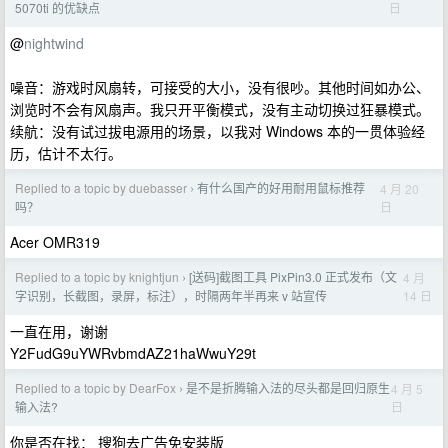
日
5070ti 的优缺点
@
nightwind
噪音：游戏时风扇转，可接受的大小，没有很吵。其他时间如办公、
浏览时不会有风扇声。我只开平衡模式，没有主动切换过狂暴模式。
续航：没有试过拔电源用的场景，以我对 Windows 本的一贯体验经
历，估计不太行。
Replied to a topic by duebasser
有什么国产的好用耐用鼠标推荐
4 月 20
›
日
吗？
Acer OMR319
Replied to a topic by knightjun
[送码]截图工具 PixPin3.0 正式发布（文
4 月
›
14 日
字识别，长截图，录屏，标注），时隔两年半再来 v 站宣传
一直在用，谢谢
Y2FudG9uYWRvbmdAZ21haWwuY29t
Replied to a topic by DearFox
是不是折腾输入法的尽头都是回归原生
4 月 5
›
日
输入法?
你是否在找： 搜狗去广告免安装版