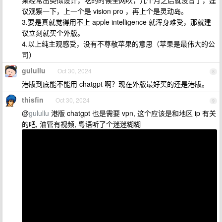
果经常出类似设计，吃的时候全网吹，几个月之后就没音了，建
议观察一下，上一个是 vision pro ，再上个是灵动岛。
3.要是真就觉得用不上 apple intelligence 就浑身难受，那就建
议立刻就买个外版。
4.以上纯主观感受，没有不尊敬苹果的意思（苹果是最伟大的公
司）
gulullu
Oct 30, 2024
8
港版到底能不能用 chatgpt 啊？现在外版最好买的还是港版。
thisfin
Oct 30, 2024
9
@
gulullu
港版 chatgpt 也是需要 vpn, 这个应该是和地区 ip 有关
的吧, 油管有视频, 粤语听了个迷迷糊糊