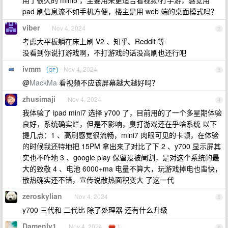
用了很久的 mini5 ，主要用来更适合看视频/打手游，感觉用
pad 刷信息流不如手机方便，楼主是用 web 端的桌面模式吗？
viber
Nov 4, 2024
2
考虑大平板躺在床上刷 V2 、知乎、Reddit 等
没看到你说打游戏啊，不打游戏的话没高刷也还行吧
ivmm
Nov 4, 2024
OP
3
@
MackMa
看视频不应该屏幕越大越好吗？
zhusimaji
Nov 4, 2024
4
我体验了 ipad mini7 选择 y700 了，目前用的了一个多星期体验
良好，系统确实烂，但是不影响，臭打游戏还在乎啥系统 以下
提几点：1 、高刷感觉很流畅，mini7 肉眼可见的卡顿，在体验
的时候我还特地把 15PM 拿出来了对比了下 2 、y700 显示屏其
实也不咋地 3 、google play 保留没被阉割，是对这个系统的最
大的致敬 4 、电池 6000+ma 电量不算大，玩游戏掉电也蛮快，
散热确实还不错，宣传说散热面积变大 了这一代
zeroskylian
Nov 4, 2024
5
y700 三代和 二代比 除了处理器 还有什么升级
Damenly1
Nov 4, 2024
1
6