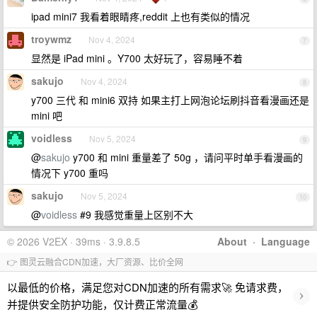
ipad mini7 我看着眼睛疼,reddit 上也有类似的情况
troywmz
Nov 4, 2024
7
显然是 iPad mini 。Y700 太好玩了，容易睡不着
sakujo
Nov 4, 2024
8
y700 三代 和 mini6 双持 如果主打上网泡论坛刷抖音看漫画还是
mini 吧
voidless
Nov 5, 2024
9
@
sakujo
y700 和 mini 重量差了 50g ，请问平时单手看漫画的
情况下 y700 重吗
sakujo
Nov 5, 2024
10
@
voidless
#9 我感觉重量上区别不大
© 2026 V2EX · 39ms · 3.9.8.5
About
·
Language
👉 图灵云融合CDN加速，大厂资源、比价全网
以最低的价格，满足您对CDN加速的所有需求🚀 免请求费，
›
并提供安全防护功能，仅计费正常流量💰