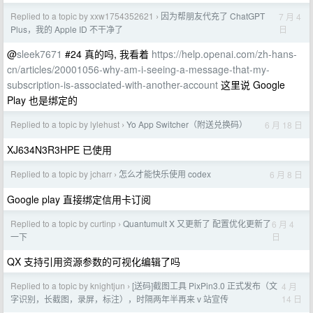
Replied to a topic by xxw1754352621
因为帮朋友代充了 ChatGPT
7 月 4
›
日
Plus，我的 Apple ID 不干净了
@
sleek7671
#24 真的吗, 我看着
https://help.openai.com/zh-hans-
cn/articles/20001056-why-am-i-seeing-a-message-that-my-
subscription-is-associated-with-another-account
这里说 Google
Play 也是绑定的
Replied to a topic by lylehust
Yo App Switcher（附送兑换码）
6 月 18 日
›
XJ634N3R3HPE 已使用
Replied to a topic by jcharr
怎么才能快乐使用 codex
6 月 8 日
›
Google play 直接绑定信用卡订阅
Replied to a topic by curtinp
Quantumult X 又更新了 配置优化更新了
6 月 4
›
日
一下
QX 支持引用资源参数的可视化编辑了吗
Replied to a topic by knightjun
[送码]截图工具 PixPin3.0 正式发布（文
4 月
›
14 日
字识别，长截图，录屏，标注），时隔两年半再来 v 站宣传