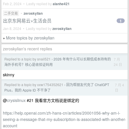
Feb 2, 2024 • Lastly replied by
alanhe421
二手交易
•
zeroskylian
出京东网易云+生活会员
1
Jan 8, 2024 • Lastly replied by
zeroskylian
More topics by zeroskylian
»
zeroskylian's recent replies
Replied to a topic by snail521
2026 年有什么可以长期低成本持有的
7 月
›
24 日
海外手机号？核心是收验证码用
skinny
Replied to a topic by xxw1754352621
因为帮朋友代充了 ChatGPT
7 月 4
›
日
Plus，我的 Apple ID 不干净了
@
crysislinux
#21 我看官方文档说是绑定的
https://help.openai.com/zh-hans-cn/articles/20001056-why-am-i-
seeing-a-message-that-my-subscription-is-associated-with-another-
account