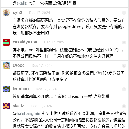
@
skallz
也是，包括面试填的那些表
syh2
Dec 17, 2024
4
有很多在线的简历网站，其实是不存储你的私人信息的，要么存
在浏览器缓存，要么存到 google drive ，反正只要是带存储的，
我一般都是不会用的
cassidy0134
Dec 17, 2024
5
存本地，pdf 哪里都通用，还能控制版本（我已经到 v10 了），
不同公司风格不一样，全用在线的不如本地文件夹好管理
cvooc
Dec 17, 2024
6
都简历了, 还在意隐私干嘛, 你投给那么多公司, 他们分发你简历
的效率, 比你泄漏的那点快多了
leonhao
Dec 17, 2024
7
简历基本都算公开信息了 就跟 LinkedIn 一样 谁都能看
skallz
Dec 17, 2024
8
@
haishangrain
实际上你面试的反而不会泄漏，除非是大型销售
公司，不然哪怕是大公司一定时间内的应聘者都没多少，这些信
息就算卖实际产生的收益估计都没几百块，没有谁会费心吧啦的