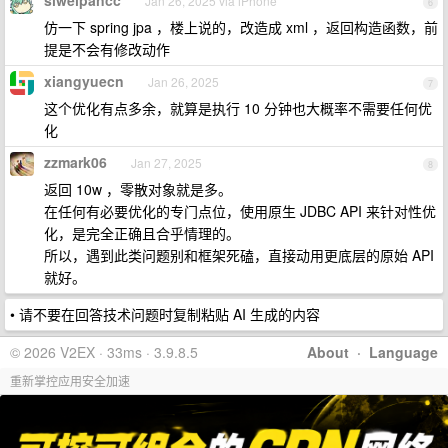
siweipancc
Jan 26, 2025 via iPhone
6
仿一下 spring jpa ，楼上说的，改造成 xml ，返回构造函数，前
提是不会有修改动作
xiangyuecn
Jan 26, 2025
7
这个优化有点多余，就算是执行 10 分钟也大概率不需要任何优
化
zzmark06
Jan 27, 2025
8
返回 10w ，零散对象就是多。
在任何有必要优化的专门点位，使用原生 JDBC API 来针对性优
化，是完全正确且合乎情理的。
所以，遇到此类问题别和框架死磕，直接动用更底层的原始 API
就好。
• 请不要在回答技术问题时复制粘贴 AI 生成的内容
© 2026 V2EX · 33ms · 3.9.8.5
About
·
Language
重新掌控应用安全加速