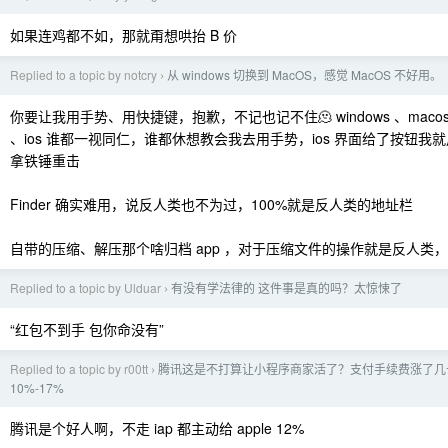
如果连鸡都不如，那就甭想哄抬 B 价
Replied to a topic by notcry
从 windows 切换到 MacOS，感觉 MacOS 不好用。
›
你要让我用手势、用快捷键，抱歉，不记也记不住🫠 windows 、macos 、ub
、ios 谁都一视同仁，谁都休想教会我去用手势，ios 界面给了按钮
拿铁锤重击
Finder 确实难用，说反人类也不为过，100%就是反人类的地址栏
自带的压缩、解压那个啥归档 app ，对于压缩文件的操作就是反人类，还
Replied to a topic by Ulduar
有没有学法律的 这件事是真的吗？太惊悚了
›
“红包不到手 包你命没有”
Replied to a topic by r00tt
腾讯这是不打算让小程序商家活了？支付手续费涨了几
›
10%-17%
腾讯是个好人啊，不走 iap 都主动给 apple 12%