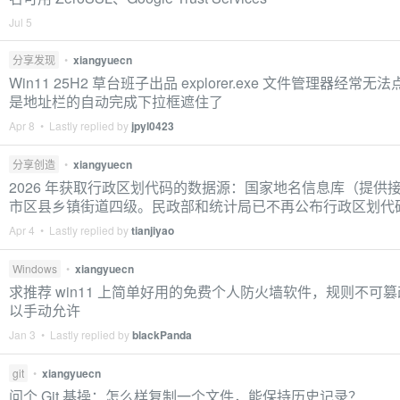
Jul 5
分享发现
•
xiangyuecn
Win11 25H2 草台班子出品 explorer.exe 文件管理器经常
是地址栏的自动完成下拉框遮住了
Apr 8 • Lastly replied by
jpyl0423
分享创造
•
xiangyuecn
2026 年获取行政区划代码的数据源：国家地名信息库（提供
市区县乡镇街道四级。民政部和统计局已不再公布行政区划代
Apr 4 • Lastly replied by
tianjiyao
Windows
•
xiangyuecn
求推荐 win11 上简单好用的免费个人防火墙软件，规则不可
以手动允许
Jan 3 • Lastly replied by
blackPanda
git
•
xiangyuecn
问个 Git 基操：怎么样复制一个文件，能保持历史记录？