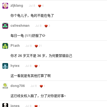
zljklang
Jul 8
4
你个龟儿子，龟的不能在龟了
csfreshman
Jul 8
3
每日一龟 (1/1)舒服了🐶
P1ath
Jul 8
21
你才 26 岁又不是 36 岁，为何要禁锢自己
hytex
Jul 8
1
这一看就是有其他打算了啊
dong706
Jul 8
1
这已经女权入脑了，分了对你是好事~
jones
Jul 8
1