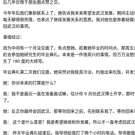
后几年仅限于朋友圈点赞之交。
今年年后我们重新联系上了，她告诉我未来希望去武汉发展，期间主动
每天聊得很热情，也表达了继续发展关系的意愿。我对她也是奔着结婚
回武汉的事项。
事情经过：
因为中间有一个月没见面了，有点想她。趁着她毕业的时间点，那周五
赶去参加她研究生的毕业典礼。本来是一件很高兴的事情，但万万没想
生了 180 度的大转弯。
毕业典礼第二天我们见面，她突然对我极其冷淡，约我出来吃饭，并发
她：你对未来的打算是什么？
我：我不是最近一直在准备面试嘛，估计你 9 月份武汉博士开学，那
了。
她：反正你最终会回武汉，那等你回来之前，先别联系我了。等你回来
我： 这个是什么意思？我是希望继续和你发展，所以才一直考虑回武
她： 昨天毕业典礼结束后，我导师给我打了两个小时的电话。导师跟