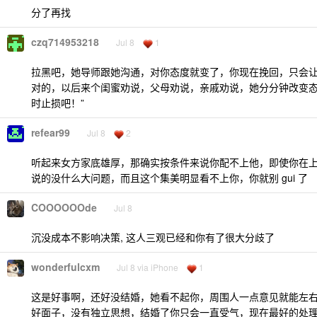
分了再找
czq714953218
Jul 8
1
拉黑吧，她导师跟她沟通，对你态度就变了，你现在挽回，只会
对的，以后来个闺蜜劝说，父母劝说，亲戚劝说，她分分钟改变态
时止损吧！”
refear99
Jul 8
2
听起来女方家底雄厚，那确实按条件来说你配不上他，即使你在
说的没什么大问题，而且这个集美明显看不上你，你就别 gui 了
COOOOOOde
Jul 8
沉没成本不影响决策, 这人三观已经和你有了很大分歧了
wonderfulcxm
Jul 8 via iPhone
1
这是好事啊，还好没结婚，她看不起你，周围人一点意见就能左
好面子，没有独立思想，结婚了你只会一直受气，现在最好的处