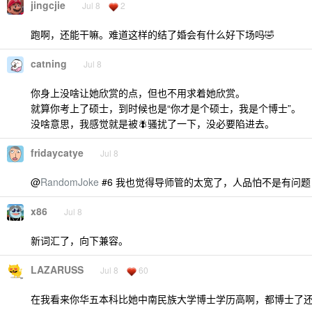
jingcjie
Jul 8
2
跑啊，还能干嘛。难道这样的结了婚会有什么好下场吗🤣
catning
Jul 8
你身上没啥让她欣赏的点，但也不用求着她欣赏。
就算你考上了硕士，到时候也是“你才是个硕士，我是个博士”。
没啥意思，我感觉就是被🪰骚扰了一下，没必要陷进去。
fridaycatye
Jul 8
@
RandomJoke
#6 我也觉得导师管的太宽了，人品怕不是有问
x86
Jul 8
新词汇了，向下兼容。
LAZARUSS
Jul 8
60
在我看来你华五本科比她中南民族大学博士学历高啊，都博士了