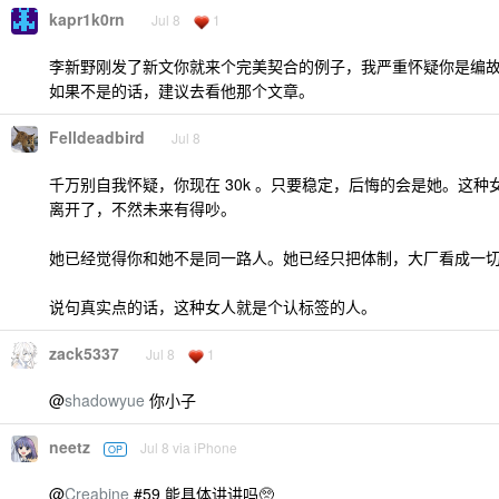
kapr1k0rn
Jul 8
1
李新野刚发了新文你就来个完美契合的例子，我严重怀疑你是编
如果不是的话，建议去看他那个文章。
Felldeadbird
Jul 8
千万别自我怀疑，你现在 30k 。只要稳定，后悔的会是她。这
离开了，不然未来有得吵。
她已经觉得你和她不是同一路人。她已经只把体制，大厂看成一
说句真实点的话，这种女人就是个认标签的人。
zack5337
Jul 8
1
@
shadowyue
你小子
neetz
Jul 8 via iPhone
OP
@
Creabine
#59 能具体讲讲吗🥺