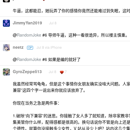
牛逼，这都能忍，她玩弄了你的感情你竟然还能难过到失眠，这
JimmyYan2019
Jul 8
@
RandomJoke
#6 导师牛逼，这种一看很诡异，所以楼主慎重。
neetz
Jul 8 via iPhone
OP
@
RandomJoke
#6 如果是编的就好了
GyroZeppeli13
Jul 8
7
我虽然经常骂龟龟，但是这个事情你女朋友确实没啥大问题。人家
兼容”这四个字一说出来你就应该放弃了。
你现在当务之急是两件事：
1.破除“向下兼容”的迷思。你接触了女人多了就知道，除非家教
集美管你什么样，配得感都是很高的。换句话说你不管是向上还
个德性。就算你没接触多少女性，V 站从没少上吧？站内这几个