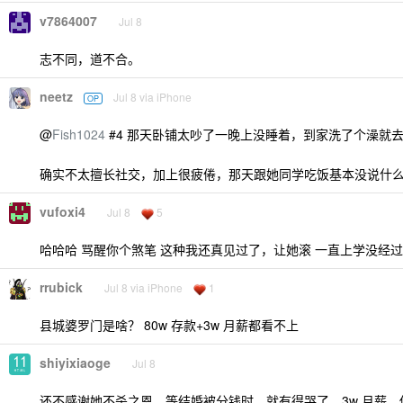
v7864007
Jul 8
志不同，道不合。
neetz
Jul 8 via iPhone
OP
@
Fish1024
#4 那天卧铺太吵了一晚上没睡着，到家洗了个澡就
确实不太擅长社交，加上很疲倦，那天跟她同学吃饭基本没说什
vufoxi4
Jul 8
5
哈哈哈 骂醒你个煞笔 这种我还真见过了，让她滚 一直上学没经
rrubick
Jul 8 via iPhone
1
县城婆罗门是啥？ 80w 存款+3w 月薪都看不上
shiyixiaoge
Jul 8
还不感谢她不杀之恩，等结婚被分钱时，就有得哭了，3w 月薪，你