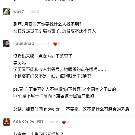
wu67
Jul 8
跑啊, 月薪三万你要找什么人找不到?
现在算是提前引爆地雷了, 沉没成本还不算大.
FaustinaD
Jul 8
6
没看出来哪一点女方向下兼容了
学历吗
学历又不能和收入划等号，她骄傲的点在哪呢……
小镇婆罗门又不是一线，值得眼高于顶吗？
ps.真·向下兼容的人不会将“向下兼容”这个词宣之于口的
ta 们是不屑于捅破向下兼容这一层窗户纸的
总结：抓紧时间 move on ，不要拖，这不是什么可磨合的矛盾
6AbK2rj2vLBD
Jul 8
2
恭喜你，人生阅历又增加了