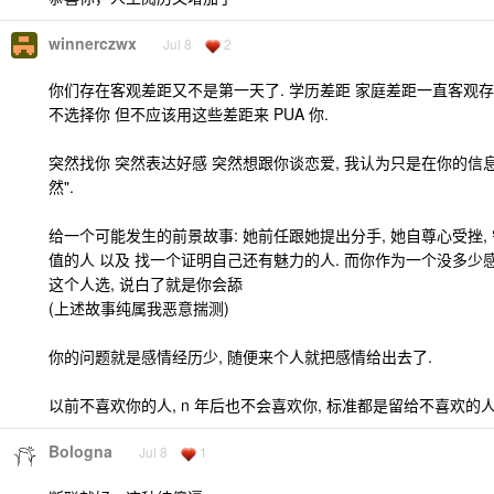
winnerczwx
Jul 8
2
你们存在客观差距又不是第一天了. 学历差距 家庭差距一直客观存
不选择你 但不应该用这些差距来 PUA 你.
突然找你 突然表达好感 突然想跟你谈恋爱, 我认为只是在你的信
然".
给一个可能发生的前景故事: 她前任跟她提出分手, 她自尊心受挫,
值的人 以及 找一个证明自己还有魅力的人. 而你作为一个没多少
这个人选, 说白了就是你会舔
(上述故事纯属我恶意揣测)
你的问题就是感情经历少, 随便来个人就把感情给出去了.
以前不喜欢你的人, n 年后也不会喜欢你, 标准都是留给不喜欢的人
Bologna
Jul 8
1