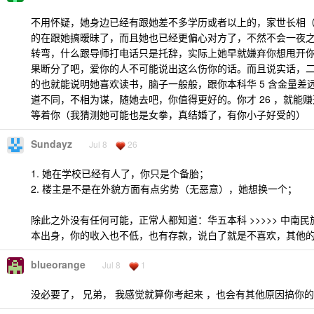
不用怀疑，她身边已经有跟她差不多学历或者以上的，家世长相
的在跟她搞暧昧了，而且她也已经更偏心对方了，不然不会一夜之间
转弯，什么跟导师打电话只是托辞，实际上她早就嫌弃你想甩开
果断分了吧，爱你的人不可能说出这么伤你的话。而且说实话，
的也就能说明她喜欢读书，脑子一般般，跟你本科华 5 含金量差
道不同，不相为谋，随她去吧，你值得更好的。你才 26 ，就能
等着你（我猜测她可能也是女拳，真结婚了，有你小子好受的）
Sundayz
Jul 8
26
1. 她在学校已经有人了，你只是个备胎；
2. 楼主是不是在外貌方面有点劣势（无恶意），她想换一个；
除此之外没有任何可能，正常人都知道：华五本科 >>>>> 中南
本出身，你的收入也不低，也有存款，说白了就是不喜欢，其他
blueorange
Jul 8
1
没必要了， 兄弟， 我感觉就算你考起来 ，也会有其他原因搞你