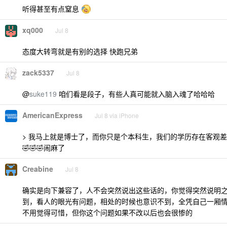
听得甚至有点窒息
xq000
Jul 8
态度大转弯就是有别的选择 快跑兄弟
zack5337
Jul 8
@
suke119
咱们看是段子，有些人真可能就入脑入魂了哈哈哈
AmericanExpress
Jul 8 via iPhone
> 我马上就是博士了，而你只是个本科生，我们的学历存在客观
🤣🤣🤣闹麻了
Creabine
Jul 8
确实是向下兼容了，人不会突然说出这些话的，你觉得突然说明
到，看人的眼光有问题，相处的时候也意识不到，全凭自己一厢情
不用觉得可惜，但你这个问题如果不改以后也会很惨的