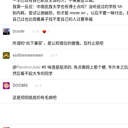
一学历且有自己职业生涯的人，不需要这么做。
我第一反应：中南民族大学也有博士点吗？没听说过的学校 hh
别内耗，尝试让她破防，你才能 move on ，以后不要一昧付出
自己过也比捏着鼻子找不爱自己的人过要幸福
2code
Jul 8
3
所谓的“向下兼容”，是认知错位的傲慢。及时止损吧
suibianwanwan
Jul 8
@
RandomJoke
#5 味道是挺浓的, 有点像网上那个梗, 专升本之后,
然后看不起大专的同学
DOOMS
Jul 8
这是彻彻底底的有毛病吧