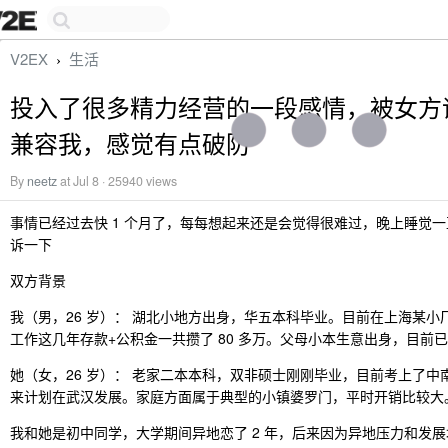
V2EX
生活
›
投入了很多精力经营的一段感情，被女方
兼容我，感觉有点破防
By
neetz
at Jul 8 · 25940 views
事情已经过去快 1 个月了，每每想起来还是会觉得很难过，晚上睡觉
诉一下
双方背景
我（男，26 岁）： 湖北小地方出身，华五本科毕业。目前在上海某小厂做
工作这几年存款+公积金一共攒了 80 多万。父母小本生意出身，目前
她（女，26 岁）： 老家二本本科，双非硕士刚刚毕业，目前考上了中
来计划在武汉发展。家庭方面属于典型的小镇婆罗门，平时开销比较大
我和她是初中同学，大学期间异地恋了 2 年，后来因为异地压力和发