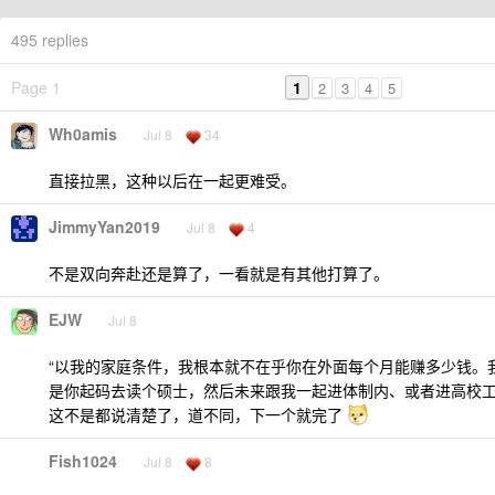
495 replies
Page 1
1
2
3
4
5
Wh0amis
Jul 8
34
直接拉黑，这种以后在一起更难受。
JimmyYan2019
Jul 8
4
不是双向奔赴还是算了，一看就是有其他打算了。
EJW
Jul 8
“以我的家庭条件，我根本就不在乎你在外面每个月能赚多少钱。
是你起码去读个硕士，然后未来跟我一起进体制内、或者进高校工
这不是都说清楚了，道不同，下一个就完了
Fish1024
Jul 8
8