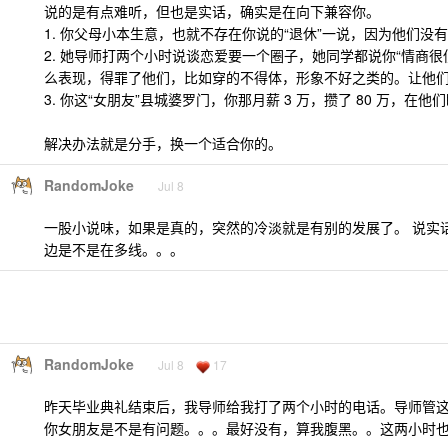
说的是有点难听，但也是实话，确实是在向下兼容你。
1. 你父母小本生意，也就不存在你说的“退休”一说，因为他们没
2. 她导师打两个小时说谈恋爱要一个圈子，她同学都说你“情商很
么表现，得罪了他们，比如穿的不得体，形象不好之类的。让他
3. 你这“女朋友”县城婆罗门，你那月薪 3 万，攒了 80 万，在
解决办法就是分手，换一个适合你的。
RandomJoke
Jul 8
一股小说味，如果是真的，突然的冷淡就是有别的发展了。 说实
边是不是在多线。。。
RandomJoke
Jul 8
17
昨天毕业典礼结束后，我导师给我打了两个小时的电话。导师管
你女朋友是不是有问题。。。最好没有，算我腹黑。。这两小时