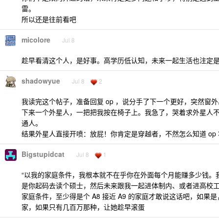
雷。
所以还是往前看吧
micolore
Jul 8
趁早看清这个人，是好事。高学历低认知，未来一起生活也注定
shadowyue
Jul 8
2
我读完这个帖子，准备回复 op ，说分手了下一个更好，突然窗
下来一个外星人，一把把我按在椅子上。我急了，哭着求外星人
通人。
结果外星人直接开喷：放屁！你肯定是穿越者，不然怎么知道 op
Bigstupidcat
Jul 8
1
“以我的家庭条件，我根本就不在乎你在外面每个月能赚多少钱。
是你起码去读个硕士，然后未来跟我一起进体制内、或者进高校工
家庭条件，至少得是个 A8 接近 A9 的家庭才敢说这话吧，如果
家，如果只有几百万那种，让她趁早滚蛋