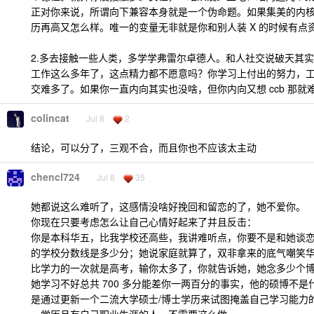
正对你来说，所谓向下兼容本身就是一个伪命题。如果集美的内
历再高又怎么样。唯一的变量无非就是你和别人装 X 的时候有点
2.多去接触一些人类，多学学弗雷尔卓德人。和人社交说破天其
工作这么多年了，这点精力都不愿意吗？你学习上付出的努力，
交难多了。如果你一直内向其实也没啥，但你内向又想 ccb 那就
colincat
Jul 8
2
结论，可以分了，三观不合，而且你也不应该太主动
chencl724
Jul 8
35
她都说这么难听了，这感情没啥好挽回和留恋的了，她不爱你。
你现在只要考虑怎么让自己心情好起来了并且反击：
你是本科华五，比我学校还高些，我讲难听点，你要不是和她谈
的学校分数线是多少分；她说家庭就算了，双非拿来的底气嘲笑
比学力的一次就是高考，输你太多了，你就告诉她，她念多少个博士
她学习不好总共 700 多分能差你一两百分的事实，他的硕博不
是通过更新一个二流大学硕士/博士学历来试图掩盖自己学习能力