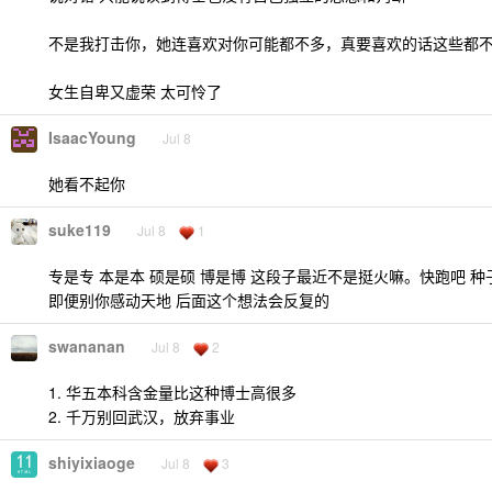
不是我打击你，她连喜欢对你可能都不多，真要喜欢的话这些都
女生自卑又虚荣 太可怜了
IsaacYoung
Jul 8
她看不起你
suke119
Jul 8
1
专是专 本是本 硕是硕 博是博 这段子最近不是挺火嘛。快跑吧 
即便别你感动天地 后面这个想法会反复的
swananan
Jul 8
2
1. 华五本科含金量比这种博士高很多
2. 千万别回武汉，放弃事业
shiyixiaoge
Jul 8
3