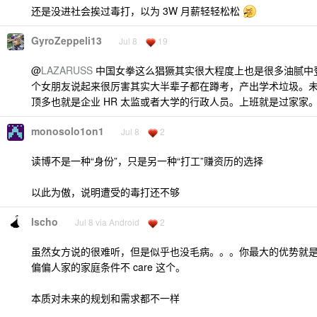
还是没进社会挨过毒打，以为 3W 月薪轻轻松松
GyroZeppeli13
Jul 8
19
@
LAZARUSS
中国女拳这么猖獗其实很大程度上也是很多油腻中
个女朋友说起来很厉害其实大半辈子都在蹲考，产出学术垃圾。
顶多也就是企业 HR 太监或者大学的行政人员。上班就是过家家
monosolo1on1
Jul 8
2
读博不是一种“身份”，只是另一种“打工”赚资历的选择
以此为傲，说明遭受的毒打还不够
lscho
Jul 8 via Android
2
虽然女方说的很难听，但是似乎也没毛病。。。你最大的优势就是月薪 
偏偏人家的家庭条件不 care 这个。
本质对未来的规划和需求都不一样