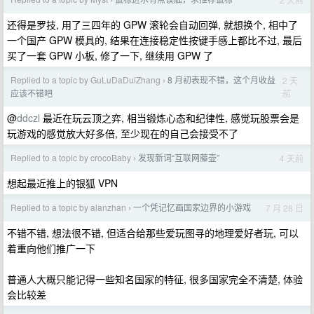
›
还得是罗技, 用了三四年的 GPW 滚轮会自动回弹, 就想换个, 相中了
一个国产 GPW 模具的, 结果在连接稳定性按键手感上都比不过, 最后
买了一套 GPW 小板, 修了一下, 继续用 GPW 了
Replied to a topic by GuLuDaDuiZhang
8 月初表现不错，这个月收益
2 天
›
前
应该不错吧
@
ddczl
最近在玩云顶之弈, 相当锻炼心态和纪律性, 感觉玩股票会是
玩游戏的感觉放大好多倍, 至少现在的自己会接受不了
Replied to a topic by crocoBaby
发现新词“互联网藤壶”
4 天前
›
想起最近推上的银狐 VPN
Replied to a topic by alanzhan
一个凭记忆画国家边界的小游戏
7 月 28 日
›
不错不错, 想法很不错, 但适合给那些爱玩图寻的地理爱好者玩, 可以
着重向他们推广一下
普通人大概只能记得一些知名国家的特征, 很多国家完全不清楚, 体验
会比较差