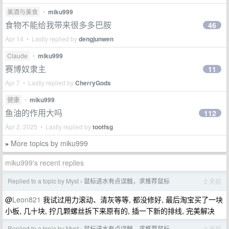
美酒与美食
•
miku999
食物不能给我带来很多多巴胺
46
Apr 14 • Lastly replied by
dengjunwen
Claude
•
miku999
赛博奴隶主
11
Apr 7 • Lastly replied by
CherryGods
健康
•
miku999
鱼油的作用大吗
112
Apr 2, 2025 • Lastly replied by
tootfsg
More topics by miku999
»
miku999's recent replies
Replied to a topic by Myst
鼠标进水有点误触，求推荐鼠标
2 天前
›
@
Leon821
我试过用力滚动、清灰等等, 都没修好, 最后淘宝买了一块
小板, 几十块, 拧几颗螺丝拆下来原有的, 插一下新的排线, 完美解决
Replied to a topic by Myst
鼠标进水有点误触，求推荐鼠标
2 天前