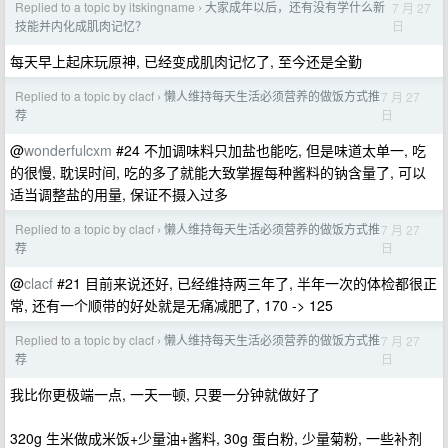
Replied to a topic by itskingname
大家成年以后，还有没有学什么新
7 月 27
›
日
技能并内化成肌肉记忆？
每天早上起床玩原神, 已经变成肌肉记忆了, 至今还是全勤
Replied to a topic by clacf
懒人维持每天生活必须营养的做饭方式推
7 月 27
›
日
荐
@
wonderfulcxm
#24 不加调味料只加盐也能吃, 但是味道太单一, 吃
的很慢, 耽误时间, 吃的多了就能大致掌握每种酱料的钠含量了, 可以
适当调整盐的用量, 保证不摄入过多
Replied to a topic by clacf
懒人维持每天生活必须营养的做饭方式推
7 月 27
›
日
荐
@
clacf
#21 目前来说还好, 已经维持两三年了, 半年一次的体检都很正
常, 还有一个顺带的好处就是无痛减肥了, 170 -> 125
Replied to a topic by clacf
懒人维持每天生活必须营养的做饭方式推
7 月 27
›
日
荐
我比你更极端一点, 一天一顿, 只要一分钟就做好了
320g 生米做成米饭+少量油+酱料, 30g 蛋白粉, 少量菊粉, 一些补剂